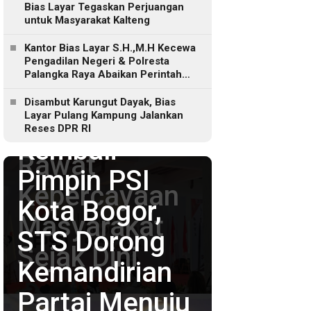
Mental Instan,
Bias Layar Tegaskan Perjuangan
untuk Masyarakat Kalteng
Irfan Aghasar
Kantor Bias Layar S.H.,M.H Kecewa
Pengadilan Negeri & Polresta
Ingatkan
Palangka Raya Abaikan Perintah
KUHAP Baru
Kader PSI
Disambut Karungut Dayak, Bias
Layar Pulang Kampung Jalankan
Kota Bogor
Reses DPR RI
Kembali
Rawat
Pimpin PSI
Kepercayaan
Kota Bogor,
Masyarakat
STS Dorong
Sejak Dini
Kemandirian
Partai Menuju