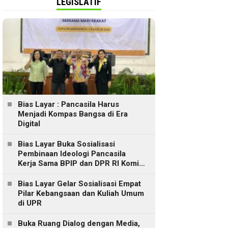
LEGISLATIF
Bias Layar : Pancasila Harus
Menjadi Kompas Bangsa di Era
Digital
Bias Layar Buka Sosialisasi
Pembinaan Ideologi Pancasila
Kerja Sama BPIP dan DPR RI Komisi
XIII, Teguhkan Gerakan Kebajikan
Pancasila di Tengah Masyarakat
Bias Layar Gelar Sosialisasi Empat
Pilar Kebangsaan dan Kuliah Umum
di UPR
Singkirkan
Buka Ruang Dialog dengan Media,