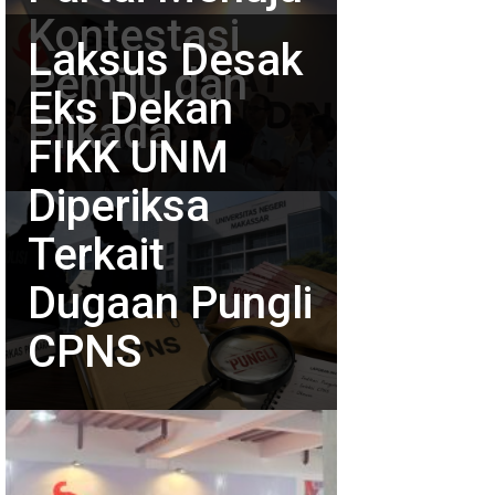
Kontestasi
Laksus Desak
Pemilu dan
Eks Dekan
Pilkada
FIKK UNM
Diperiksa
Terkait
Dugaan Pungli
CPNS