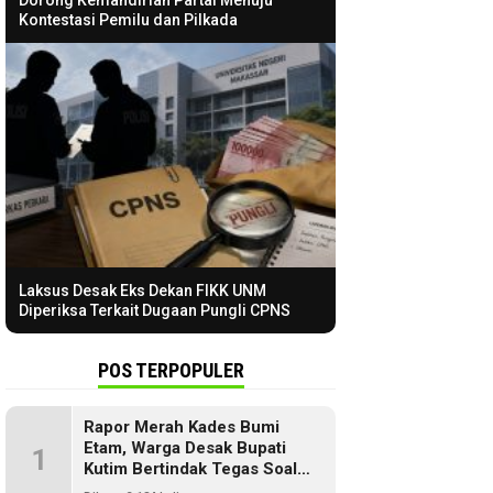
Dorong Kemandirian Partai Menuju
Kontestasi Pemilu dan Pilkada
Laksus Desak Eks Dekan FIKK UNM
Diperiksa Terkait Dugaan Pungli CPNS
POS TERPOPULER
Rapor Merah Kades Bumi
Etam, Warga Desak Bupati
1
Kutim Bertindak Tegas Soal
Penyelewengan Dana SILPA