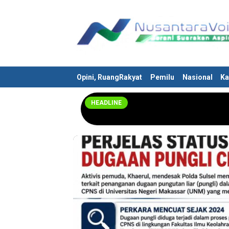
Nusantaravoices.id
Berani Suarakan Aspirasimu
Opini, RuangRakyat
Pemilu
Nasional
Ka
HEADLINE
BERITA TERKINI