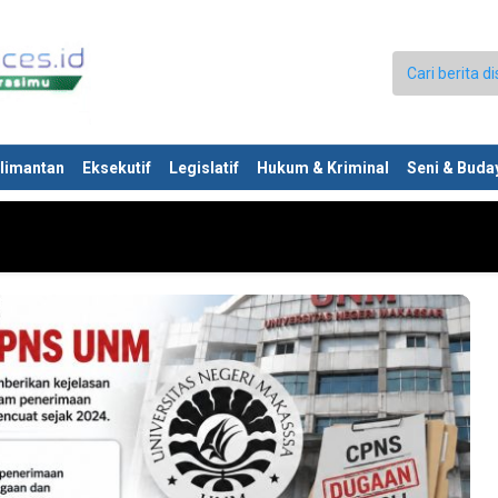
limantan
Eksekutif
Legislatif
Hukum & Kriminal
Seni & Buda