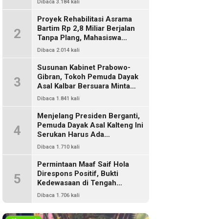
Dibaca 3.184 kali
Proyek Rehabilitasi Asrama
Bartim Rp 2,8 Miliar Berjalan
2
Tanpa Plang, Mahasiswa
Pertanyakan Transparansi
Dibaca 2.014 kali
PUPR
Susunan Kabinet Prabowo-
Gibran, Tokoh Pemuda Dayak
3
Asal Kalbar Bersuara Minta
Harus Ada Representasi Dari
Dibaca 1.841 kali
Kalangan Dayak Kalimantan
Menjelang Presiden Berganti,
Pemuda Dayak Asal Kalteng Ini
4
Serukan Harus Ada
Keterwakilan Bangsa Dayak
Dibaca 1.710 kali
Dalam Kabinet Prabowo Gibran
Permintaan Maaf Saif Hola
Direspons Positif, Bukti
5
Kedewasaan di Tengah
Polemik Konten
Dibaca 1.706 kali