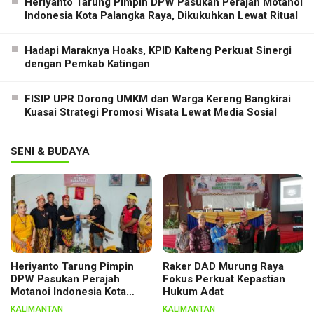
Heriyanto Tarung Pimpin DPW Pasukan Perajah Motanoi
Indonesia Kota Palangka Raya, Dikukuhkan Lewat Ritual
Hadapi Maraknya Hoaks, KPID Kalteng Perkuat Sinergi
dengan Pemkab Katingan
FISIP UPR Dorong UMKM dan Warga Kereng Bangkirai
Kuasai Strategi Promosi Wisata Lewat Media Sosial
SENI & BUDAYA
Heriyanto Tarung Pimpin
Raker DAD Murung Raya
DPW Pasukan Perajah
Fokus Perkuat Kepastian
Motanoi Indonesia Kota
Hukum Adat
Palangka Raya, Dikukuhkan
KALIMANTAN
KALIMANTAN