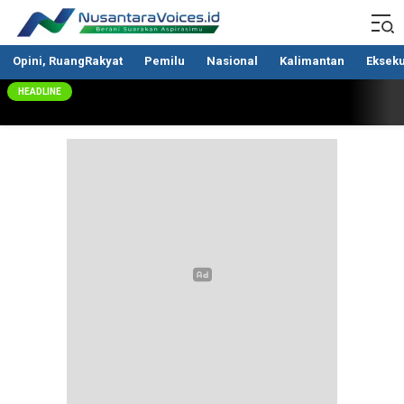
Nusantaravoices.id
Berani Suarakan Aspirasimu
Opini, RuangRakyat
Pemilu
Nasional
Kalimantan
Ekseku
HEADLINE