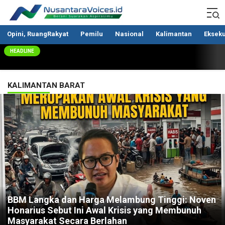
Nusantaravoices.id
Berani Suarakan Aspirasimu
Opini, RuangRakyat
Pemilu
Nasional
Kalimantan
Ekseku
HEADLINE
KALIMANTAN BARAT
BBM Langka dan Harga Melambung Tinggi: Noven
Honarius Sebut Ini Awal Krisis yang Membunuh
Masyarakat Secara Berlahan