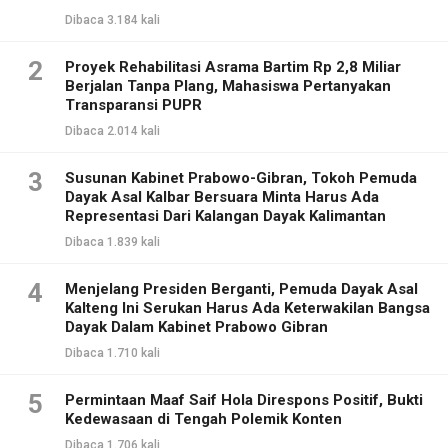
Dibaca 3.184 kali
2
Proyek Rehabilitasi Asrama Bartim Rp 2,8 Miliar
Berjalan Tanpa Plang, Mahasiswa Pertanyakan
Transparansi PUPR
Dibaca 2.014 kali
3
Susunan Kabinet Prabowo-Gibran, Tokoh Pemuda
Dayak Asal Kalbar Bersuara Minta Harus Ada
Representasi Dari Kalangan Dayak Kalimantan
Dibaca 1.839 kali
4
Menjelang Presiden Berganti, Pemuda Dayak Asal
Kalteng Ini Serukan Harus Ada Keterwakilan Bangsa
Dayak Dalam Kabinet Prabowo Gibran
Dibaca 1.710 kali
5
Permintaan Maaf Saif Hola Direspons Positif, Bukti
Kedewasaan di Tengah Polemik Konten
Dibaca 1.706 kali