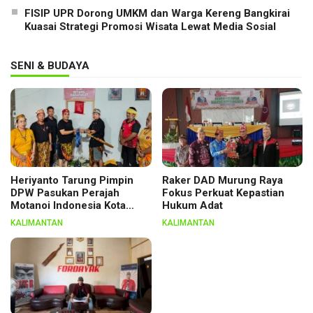
FISIP UPR Dorong UMKM dan Warga Kereng Bangkirai
Kuasai Strategi Promosi Wisata Lewat Media Sosial
SENI & BUDAYA
Heriyanto Tarung Pimpin
Raker DAD Murung Raya
DPW Pasukan Perajah
Fokus Perkuat Kepastian
Motanoi Indonesia Kota
Hukum Adat
Palangka Raya, Dikukuhkan
KALIMANTAN
KALIMANTAN
Lewat Ritual