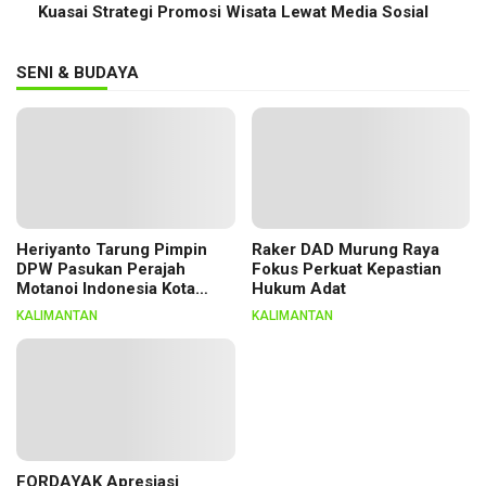
Kuasai Strategi Promosi Wisata Lewat Media Sosial
SENI & BUDAYA
Heriyanto Tarung Pimpin
Raker DAD Murung Raya
DPW Pasukan Perajah
Fokus Perkuat Kepastian
Motanoi Indonesia Kota
Hukum Adat
Palangka Raya, Dikukuhkan
KALIMANTAN
KALIMANTAN
Lewat Ritual
FORDAYAK Apresiasi