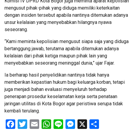
Komisi IV DPRD Kota Bogor juga meminta aparat kepolisian
mengusut pihak-pihak yang diduga memiliki keterkaitan
dengan insiden tersebut apabila nantinya ditemukan adanya
unsur kelalaian yang menyebabkan hilangnya nyawa
seseorang.
“Kami meminta kepolisian mengusut siapa saja yang diduga
bertanggung jawab, terutama apabila ditemukan adanya
kelalaian dari pihak ketiga maupun pihak lain yang
menyebabkan seseorang meninggal dunia,” ujar Fajar.
Ia berharap hasil penyelidikan nantinya tidak hanya
memberikan kepastian hukum bagi keluarga korban, tetapi
juga menjadi bahan evaluasi menyeluruh terhadap
penerapan prosedur keselamatan kerja serta penataan
jaringan utilitas di Kota Bogor agar peristiwa serupa tidak
kembali terulang.
Facebook
Twitter
Email
WhatsApp
Line
Messenger
X
Share