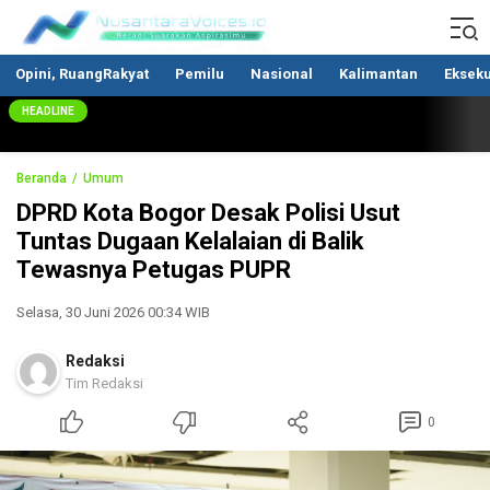
Nusantaravoices.id
Berani Suarakan Aspirasimu
Opini, RuangRakyat
Pemilu
Nasional
Kalimantan
Ekseku
HEADLINE
Beranda
Umum
DPRD Kota Bogor Desak Polisi Usut
Tuntas Dugaan Kelalaian di Balik
Tewasnya Petugas PUPR
Selasa, 30 Juni 2026 00:34 WIB
Redaksi
Tim Redaksi
0