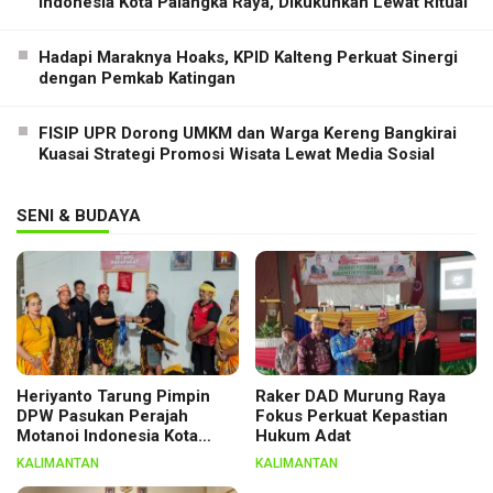
Indonesia Kota Palangka Raya, Dikukuhkan Lewat Ritual
Hadapi Maraknya Hoaks, KPID Kalteng Perkuat Sinergi
dengan Pemkab Katingan
FISIP UPR Dorong UMKM dan Warga Kereng Bangkirai
Kuasai Strategi Promosi Wisata Lewat Media Sosial
SENI & BUDAYA
Heriyanto Tarung Pimpin
Raker DAD Murung Raya
DPW Pasukan Perajah
Fokus Perkuat Kepastian
Motanoi Indonesia Kota
Hukum Adat
Palangka Raya, Dikukuhkan
KALIMANTAN
KALIMANTAN
Lewat Ritual