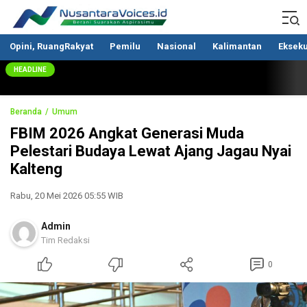
Nusantaravoices.id
Berani Suarakan Aspirasimu
Opini, RuangRakyat
Pemilu
Nasional
Kalimantan
Ekseku
HEADLINE
Beranda
Umum
FBIM 2026 Angkat Generasi Muda
Pelestari Budaya Lewat Ajang Jagau Nyai
Kalteng
Rabu, 20 Mei 2026 05:55 WIB
Admin
Tim Redaksi
0