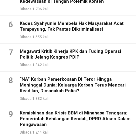
Kedewasaan di Tengah Polemik Konten
Dibaca 1.706 kali
6
Kades Syahyunie Membela Hak Masyarakat Adat
Tempayung, Tak Pantas Dikriminalisasi
Dibaca 1.555 kali
7
Megawati Kritik Kinerja KPK dan Tuding Operasi
Politik Jelang Kongres PDIP
Dibaca 1.342 kali
8
“NA” Korban Pemerkosaan Di Teror Hingga
Meninggal Dunia: Keluarga Korban Terus Mencari
Keadilan, Dimanakah Polisi?
Dibaca 1.332 kali
9
Kemiskinan dan Krisis BBM di Minahasa Tenggara:
Pemerintah Kehilangan Kendali, DPRD Absen Dalam
Pengawasan
Dibaca 1.244 kali