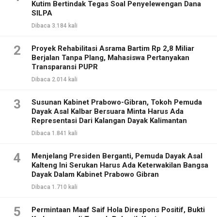
Kutim Bertindak Tegas Soal Penyelewengan Dana
SILPA
Dibaca 3.184 kali
2
Proyek Rehabilitasi Asrama Bartim Rp 2,8 Miliar
Berjalan Tanpa Plang, Mahasiswa Pertanyakan
Transparansi PUPR
Dibaca 2.014 kali
3
Susunan Kabinet Prabowo-Gibran, Tokoh Pemuda
Dayak Asal Kalbar Bersuara Minta Harus Ada
Representasi Dari Kalangan Dayak Kalimantan
Dibaca 1.841 kali
4
Menjelang Presiden Berganti, Pemuda Dayak Asal
Kalteng Ini Serukan Harus Ada Keterwakilan Bangsa
Dayak Dalam Kabinet Prabowo Gibran
Dibaca 1.710 kali
5
Permintaan Maaf Saif Hola Direspons Positif, Bukti