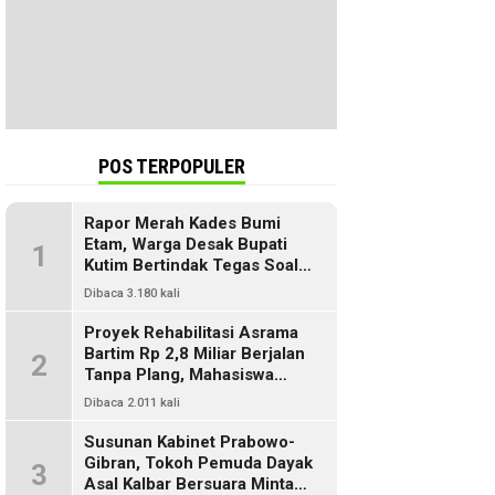
POS TERPOPULER
Rapor Merah Kades Bumi
Etam, Warga Desak Bupati
1
Kutim Bertindak Tegas Soal
Penyelewengan Dana SILPA
Dibaca 3.180 kali
Proyek Rehabilitasi Asrama
Bartim Rp 2,8 Miliar Berjalan
2
Tanpa Plang, Mahasiswa
Pertanyakan Transparansi
Dibaca 2.011 kali
PUPR
Susunan Kabinet Prabowo-
Gibran, Tokoh Pemuda Dayak
3
Asal Kalbar Bersuara Minta