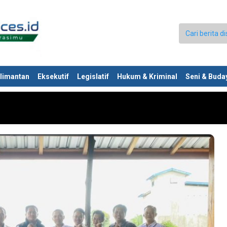
limantan
Eksekutif
Legislatif
Hukum & Kriminal
Seni & Buda