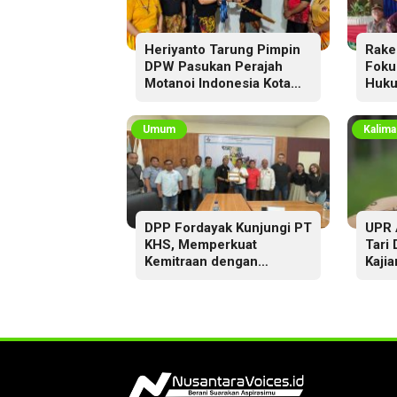
Heriyanto Tarung Pimpin
Rake
DPW Pasukan Perajah
Foku
Motanoi Indonesia Kota
Huku
Palangka Raya,
Dikukuhkan Lewat Ritual
Umum
Kalima
DPP Fordayak Kunjungi PT
UPR 
KHS, Memperkuat
Tari
Kemitraan dengan
Kajia
Koperasi Fordayak Merah
Putih