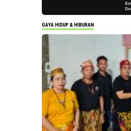
Ko
Do
Le
Sek
GAYA HIDUP & HIBURAN
Pr