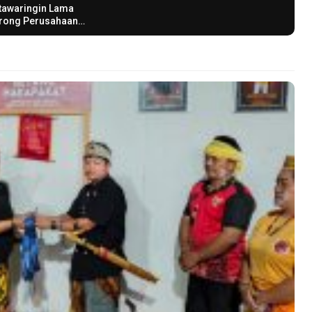
tawaringin Lama
rong Perusahaan
bih Perhatikan Desa
itar Melalui
ogram CSR