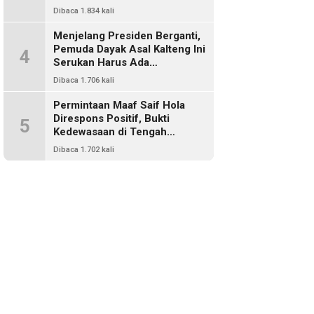
Harus Ada Representasi Dari
Dibaca 1.834 kali
Kalangan Dayak Kalimantan
Menjelang Presiden Berganti,
Pemuda Dayak Asal Kalteng Ini
4
Serukan Harus Ada
Keterwakilan Bangsa Dayak
Dibaca 1.706 kali
Dalam Kabinet Prabowo Gibran
Permintaan Maaf Saif Hola
Direspons Positif, Bukti
5
Kedewasaan di Tengah
Polemik Konten
Dibaca 1.702 kali