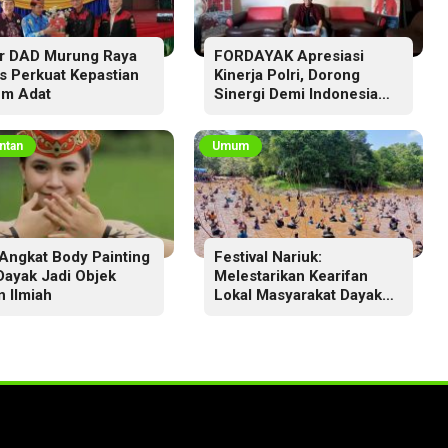
r DAD Murung Raya
FORDAYAK Apresiasi
s Perkuat Kepastian
Kinerja Polri, Dorong
m Adat
Sinergi Demi Indonesia
Aman dan Berkeadilan
ntan
Umum
Angkat Body Painting
Festival Nariuk:
 Dayak Jadi Objek
Melestarikan Kearifan
n Ilmiah
Lokal Masyarakat Dayak
Ma’anyan