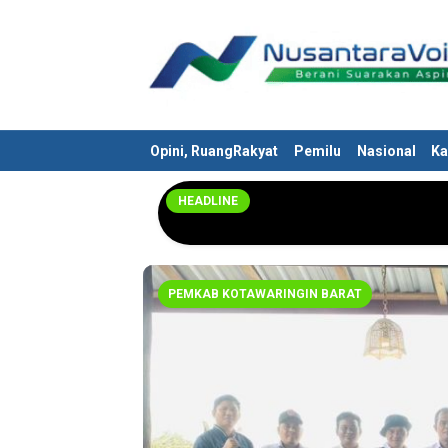
Nusantaravoices.id
Berani Suarakan Aspirasimu
Opini, RuangRakyat
Pemilu
Nasional
Ka
HEADLINE
PEMKAB KOTAWARINGIN BARAT