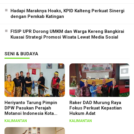
Hadapi Maraknya Hoaks, KPID Kalteng Perkuat Sinergi
dengan Pemkab Katingan
FISIP UPR Dorong UMKM dan Warga Kereng Bangkirai
Kuasai Strategi Promosi Wisata Lewat Media Sosial
SENI & BUDAYA
Heriyanto Tarung Pimpin
Raker DAD Murung Raya
DPW Pasukan Perajah
Fokus Perkuat Kepastian
Motanoi Indonesia Kota
Hukum Adat
Palangka Raya, Dikukuhkan
KALIMANTAN
KALIMANTAN
Lewat Ritual