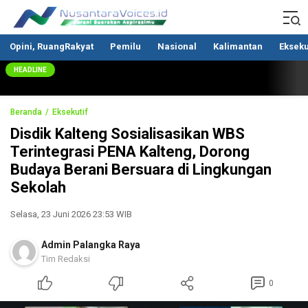
Nusantaravoices.id
Berani Suarakan Aspirasimu
Opini, RuangRakyat
Pemilu
Nasional
Kalimantan
Ekseku
HEADLINE
Beranda
Eksekutif
Disdik Kalteng Sosialisasikan WBS
Terintegrasi PENA Kalteng, Dorong
Budaya Berani Bersuara di Lingkungan
Sekolah
Selasa, 23 Juni 2026 23:53 WIB
Admin Palangka Raya
Tim Redaksi
0