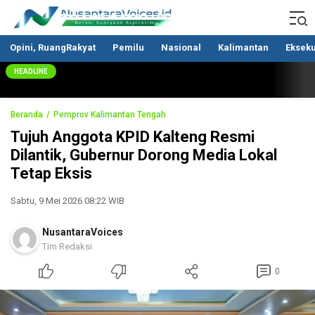
Nusantaravoices.id
Berani Suarakan Aspirasimu
Opini, RuangRakyat
Pemilu
Nasional
Kalimantan
Ekseku
HEADLINE
Beranda
Pemprov Kalimantan Tengah
Tujuh Anggota KPID Kalteng Resmi
Dilantik, Gubernur Dorong Media Lokal
Tetap Eksis
Sabtu, 9 Mei 2026 08:22 WIB
NusantaraVoices
Tim Redaksi
0