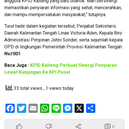
anggota KPID Kalteng yang baru dilantik. Mari bersinergi
memastikan penyiaran informasi yang sehat, mencerahkan,
dan mampu mempersatukan masyarakat,” tutupnya.
Turut hadir dalam kegiatan tersebut, Penjabat Sekretaris
Daerah Kalimantan Tengah Linae Victoria Aden, Kepala Biro
Administrasi Pimpinan Johni Sonder, serta sejumlah kepala
OPD di lingkungan Pemerintah Provinsi Kalimantan Tengah.
Nv//001
Baca Juga :
KPID Kalteng Perkuat Sinergi Penyiaran
Lewat Kunjungan Ke KPI Pusat
33 total views
, 1 views today
Facebook
Twitter
Email
WhatsApp
Line
Messenger
X
Share
0