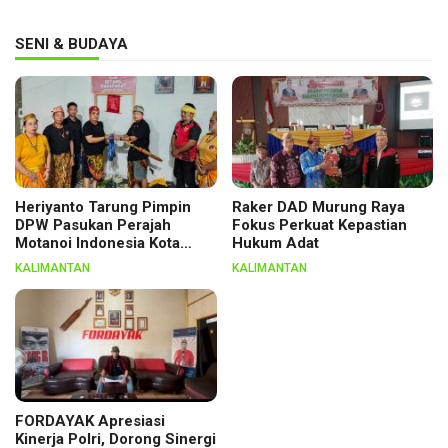
SENI & BUDAYA
Heriyanto Tarung Pimpin
Raker DAD Murung Raya
DPW Pasukan Perajah
Fokus Perkuat Kepastian
Motanoi Indonesia Kota
Hukum Adat
Palangka Raya, Dikukuhkan
KALIMANTAN
KALIMANTAN
Lewat Ritual
FORDAYAK Apresiasi
Kinerja Polri, Dorong Sinergi