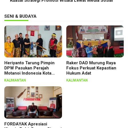
Kuasai Strategi Promosi Wisata Lewat Media Sosial
SENI & BUDAYA
Heriyanto Tarung Pimpin
Raker DAD Murung Raya
DPW Pasukan Perajah
Fokus Perkuat Kepastian
Motanoi Indonesia Kota
Hukum Adat
Palangka Raya, Dikukuhkan
KALIMANTAN
KALIMANTAN
Lewat Ritual
FORDAYAK Apresiasi