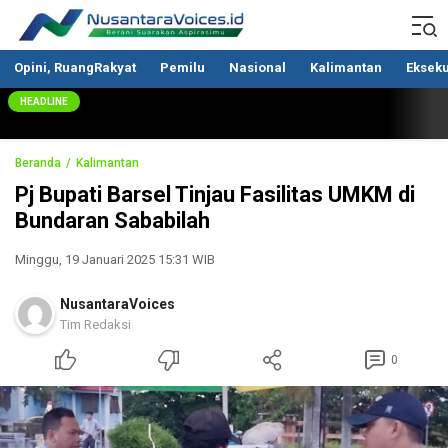
Nusantaravoices.id
Berani Suarakan Aspirasimu
Opini, RuangRakyat
Pemilu
Nasional
Kalimantan
Ekseku
HEADLINE
Beranda
Kalimantan
Pj Bupati Barsel Tinjau Fasilitas UMKM di
Bundaran Sababilah
Minggu, 19 Januari 2025 15:31 WIB
NusantaraVoices
Tim Redaksi
0