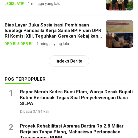
LEGISLATIF
1 minggu yang lalu
Bias Layar Buka Sosialisasi Pembinaan
Ideologi Pancasila Kerja Sama BPIP dan DPR
RI Komisi XIII, Teguhkan Gerakan Kebajikan
Pancasila di Tengah Masyarakat
DPD RI & DPR RI
1 minggu yang lalu
Indeks Berita
POS TERPOPULER
1
Rapor Merah Kades Bumi Etam, Warga Desak Bupati
Kutim Bertindak Tegas Soal Penyelewengan Dana
SILPA
Dibaca 3.184 kali
2
Proyek Rehabilitasi Asrama Bartim Rp 2,8 Miliar
Berjalan Tanpa Plang, Mahasiswa Pertanyakan
Transparansi PUPR