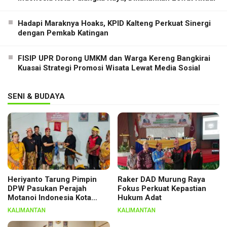
Hadapi Maraknya Hoaks, KPID Kalteng Perkuat Sinergi
dengan Pemkab Katingan
FISIP UPR Dorong UMKM dan Warga Kereng Bangkirai
Kuasai Strategi Promosi Wisata Lewat Media Sosial
SENI & BUDAYA
Heriyanto Tarung Pimpin
Raker DAD Murung Raya
DPW Pasukan Perajah
Fokus Perkuat Kepastian
Motanoi Indonesia Kota
Hukum Adat
Palangka Raya, Dikukuhkan
KALIMANTAN
KALIMANTAN
Lewat Ritual