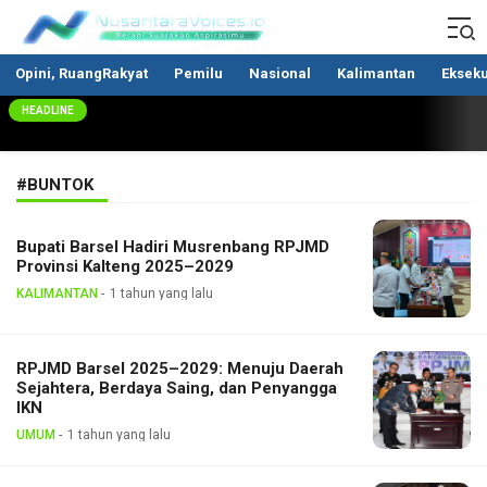
Nusantaravoices.id
Berani Suarakan Aspirasimu
Opini, RuangRakyat
Pemilu
Nasional
Kalimantan
Ekseku
HEADLINE
#BUNTOK
Bupati Barsel Hadiri Musrenbang RPJMD
Provinsi Kalteng 2025–2029
KALIMANTAN
1 tahun yang lalu
RPJMD Barsel 2025–2029: Menuju Daerah
Sejahtera, Berdaya Saing, dan Penyangga
IKN
UMUM
1 tahun yang lalu