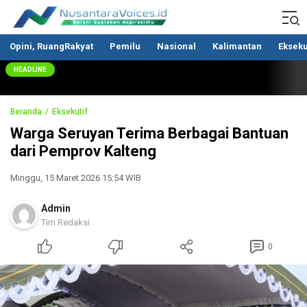
Nusantaravoices.id
Berani Suarakan Aspirasimu
Opini, RuangRakyat
Pemilu
Nasional
Kalimantan
Ekseku
HEADLINE
Beranda
Eksekutif
Warga Seruyan Terima Berbagai Bantuan
dari Pemprov Kalteng
Minggu, 15 Maret 2026 15:54 WIB
Admin
Tim Redaksi
0