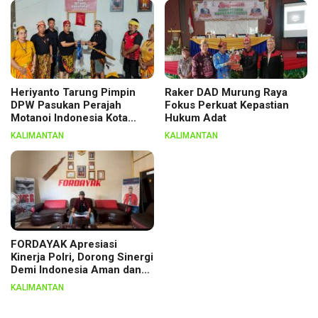
Heriyanto Tarung Pimpin
Raker DAD Murung Raya
DPW Pasukan Perajah
Fokus Perkuat Kepastian
Motanoi Indonesia Kota
Hukum Adat
Palangka Raya, Dikukuhkan
KALIMANTAN
KALIMANTAN
Lewat Ritual
FORDAYAK Apresiasi
Kinerja Polri, Dorong Sinergi
Demi Indonesia Aman dan
Berkeadilan
KALIMANTAN