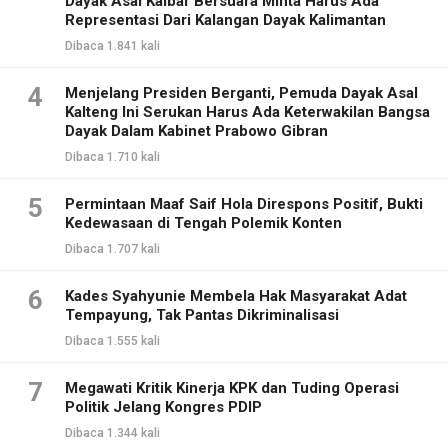
Dayak Asal Kalbar Bersuara Minta Harus Ada
Representasi Dari Kalangan Dayak Kalimantan
Dibaca 1.841 kali
4
Menjelang Presiden Berganti, Pemuda Dayak Asal
Kalteng Ini Serukan Harus Ada Keterwakilan Bangsa
Dayak Dalam Kabinet Prabowo Gibran
Dibaca 1.710 kali
5
Permintaan Maaf Saif Hola Direspons Positif, Bukti
Kedewasaan di Tengah Polemik Konten
Dibaca 1.707 kali
6
Kades Syahyunie Membela Hak Masyarakat Adat
Tempayung, Tak Pantas Dikriminalisasi
Dibaca 1.555 kali
7
Megawati Kritik Kinerja KPK dan Tuding Operasi
Politik Jelang Kongres PDIP
Dibaca 1.344 kali