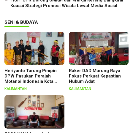
Kuasai Strategi Promosi Wisata Lewat Media Sosial
SENI & BUDAYA
Heriyanto Tarung Pimpin
Raker DAD Murung Raya
DPW Pasukan Perajah
Fokus Perkuat Kepastian
Motanoi Indonesia Kota
Hukum Adat
Palangka Raya, Dikukuhkan
KALIMANTAN
KALIMANTAN
Lewat Ritual