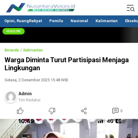
Nusantaravoices.id
Berani Suarakan Aspirasimu
Opini, RuangRakyat
Pemilu
Nasional
Kalimantan
Ekseku
HEADLINE
Beranda
Kalimantan
Warga Diminta Turut Partisipasi Menjaga
Lingkungan
Selasa, 2 Desember 2025 15:48 WIB
Admin
Tim Redaksi
0