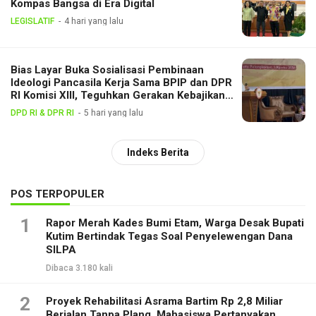
Kompas Bangsa di Era Digital
LEGISLATIF
4 hari yang lalu
Bias Layar Buka Sosialisasi Pembinaan
Ideologi Pancasila Kerja Sama BPIP dan DPR
RI Komisi XIII, Teguhkan Gerakan Kebajikan
Pancasila di Tengah Masyarakat
DPD RI & DPR RI
5 hari yang lalu
Indeks Berita
POS TERPOPULER
1
Rapor Merah Kades Bumi Etam, Warga Desak Bupati
Kutim Bertindak Tegas Soal Penyelewengan Dana
SILPA
Dibaca 3.180 kali
2
Proyek Rehabilitasi Asrama Bartim Rp 2,8 Miliar
Berjalan Tanpa Plang, Mahasiswa Pertanyakan