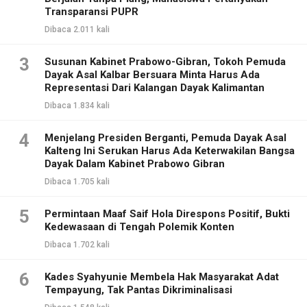
Transparansi PUPR
Dibaca 2.011 kali
3
Susunan Kabinet Prabowo-Gibran, Tokoh Pemuda
Dayak Asal Kalbar Bersuara Minta Harus Ada
Representasi Dari Kalangan Dayak Kalimantan
Dibaca 1.834 kali
4
Menjelang Presiden Berganti, Pemuda Dayak Asal
Kalteng Ini Serukan Harus Ada Keterwakilan Bangsa
Dayak Dalam Kabinet Prabowo Gibran
Dibaca 1.705 kali
5
Permintaan Maaf Saif Hola Direspons Positif, Bukti
Kedewasaan di Tengah Polemik Konten
Dibaca 1.702 kali
6
Kades Syahyunie Membela Hak Masyarakat Adat
Tempayung, Tak Pantas Dikriminalisasi