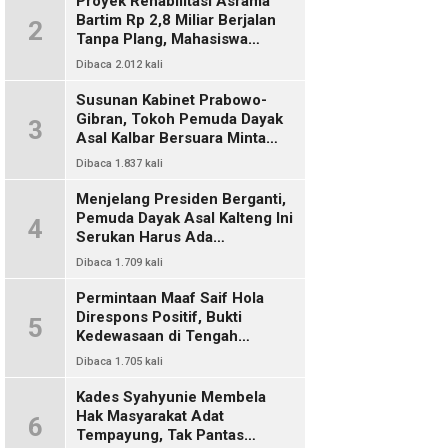
Proyek Rehabilitasi Asrama
Bartim Rp 2,8 Miliar Berjalan
2
Tanpa Plang, Mahasiswa
Pertanyakan Transparansi
Dibaca 2.012 kali
PUPR
Susunan Kabinet Prabowo-
Gibran, Tokoh Pemuda Dayak
3
Asal Kalbar Bersuara Minta
Harus Ada Representasi Dari
Dibaca 1.837 kali
Kalangan Dayak Kalimantan
Menjelang Presiden Berganti,
Pemuda Dayak Asal Kalteng Ini
4
Serukan Harus Ada
Keterwakilan Bangsa Dayak
Dibaca 1.709 kali
Dalam Kabinet Prabowo Gibran
Permintaan Maaf Saif Hola
Direspons Positif, Bukti
5
Kedewasaan di Tengah
Polemik Konten
Dibaca 1.705 kali
Kades Syahyunie Membela
Hak Masyarakat Adat
6
Tempayung, Tak Pantas