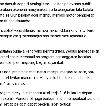
s daerah seperti peningkatan kualitas pelayanan publik,
erataan ekonomi masyarakat, serta penguatan tata kelola
inta seluruh pejabat agar mampu menjadi motor penggerak
onsif dan akuntabel.
 pejabat yang dilantik mampu menunjukkan kinerja terbaik,
pemimpin yang membangun dan memotivasi aparatur di
nguatan budaya kerja yang berintegritas. Wabup menegaskan
arsel harus memastikan program dan anggaran berjalan
beri dampak langsung bagi masyarakat.
t tinggi pratama benar-benar mampu menjadi teladan, baik
un efektivitas manajerial. Masyarakat berhak mendapatkan
an,” tambahnya.
n segera menyusun rencana aksi kerja 3–6 bulan ke depan
nan daerah. Pemerintah juga berkomitmen memperkuat sistem
r setiap pejabat dapat bekerja lebih terukur.