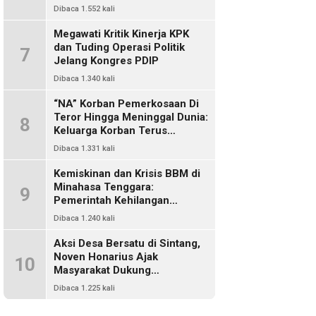
Dikriminalisasi
Dibaca 1.552 kali
Megawati Kritik Kinerja KPK
dan Tuding Operasi Politik
7
Jelang Kongres PDIP
Dibaca 1.340 kali
“NA” Korban Pemerkosaan Di
Teror Hingga Meninggal Dunia:
8
Keluarga Korban Terus
Mencari Keadilan, Dimanakah
Dibaca 1.331 kali
Polisi?
Kemiskinan dan Krisis BBM di
Minahasa Tenggara:
9
Pemerintah Kehilangan
Kendali, DPRD Absen Dalam
Dibaca 1.240 kali
Pengawasan
Aksi Desa Bersatu di Sintang,
Noven Honarius Ajak
10
Masyarakat Dukung
Pembebasan Kades Empanak
Dibaca 1.225 kali
Keladan dan Desak Cabut Izin
PT Kiara Sawit Abadi