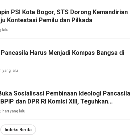
mpin PSI Kota Bogor, STS Dorong Kemandirian
ju Kontestasi Pemilu dan Pilkada
g lalu
: Pancasila Harus Menjadi Kompas Bangsa di
ri yang lalu
Buka Sosialisasi Pembinaan Ideologi Pancasila
BPIP dan DPR RI Komisi XIII, Teguhkan
bajikan Pancasila di Tengah Masyarakat
6 hari yang lalu
Indeks Berita