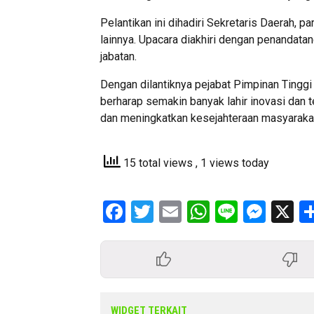
Pelantikan ini dihadiri Sekretaris Daerah, 
lainnya. Upacara diakhiri dengan penandata
jabatan.
Dengan dilantiknya pejabat Pimpinan Tinggi
berharap semakin banyak lahir inovasi d
dan meningkatkan kesejahteraan masyarakat
15 total views
, 1 views today
Facebook
Twitter
Email
WhatsApp
Line
Mess
X
WIDGET TERKAIT