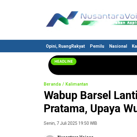
Nusantaravoices.id
Berani Suarakan Aspirasimu
Opini, RuangRakyat
Pemilu
Nasional
Ka
HEADLINE
Beranda
Kalimantan
Wabup Barsel Lanti
Pratama, Upaya Wu
Senin, 7 Juli 2025 19:50 WIB