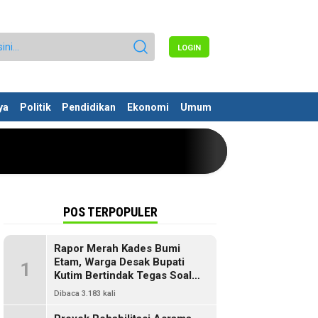
LOGIN
ya
Politik
Pendidikan
Ekonomi
Umum
POS TERPOPULER
Rapor Merah Kades Bumi
Etam, Warga Desak Bupati
1
Kutim Bertindak Tegas Soal
Penyelewengan Dana SILPA
Dibaca 3.183 kali