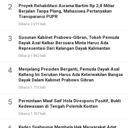
2
Proyek Rehabilitasi Asrama Bartim Rp 2,8 Miliar
Berjalan Tanpa Plang, Mahasiswa Pertanyakan
Transparansi PUPR
Dibaca 2.019 kali
3
Susunan Kabinet Prabowo-Gibran, Tokoh Pemuda
Dayak Asal Kalbar Bersuara Minta Harus Ada
Representasi Dari Kalangan Dayak Kalimantan
Dibaca 1.842 kali
4
Menjelang Presiden Berganti, Pemuda Dayak Asal
Kalteng Ini Serukan Harus Ada Keterwakilan Bangsa
Dayak Dalam Kabinet Prabowo Gibran
Dibaca 1.710 kali
5
Permintaan Maaf Saif Hola Direspons Positif, Bukti
Kedewasaan di Tengah Polemik Konten
Dibaca 1.707 kali
Kades Syahyunie Membela Hak Masyarakat Adat