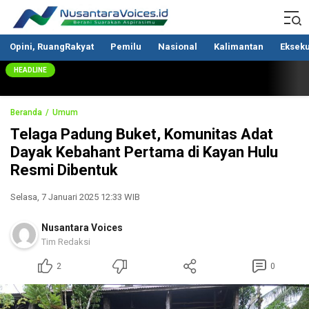
Nusantaravoices.id
Berani Suarakan Aspirasimu
Opini, RuangRakyat
Pemilu
Nasional
Kalimantan
Ekseku
HEADLINE
Beranda
Umum
Telaga Padung Buket, Komunitas Adat
Dayak Kebahant Pertama di Kayan Hulu
Resmi Dibentuk
Selasa, 7 Januari 2025 12:33 WIB
Nusantara Voices
Tim Redaksi
2
0