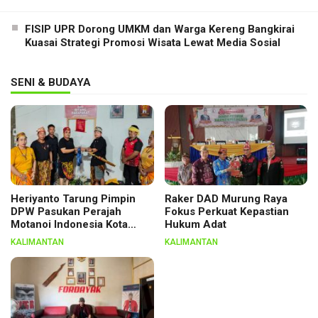
FISIP UPR Dorong UMKM dan Warga Kereng Bangkirai
Kuasai Strategi Promosi Wisata Lewat Media Sosial
SENI & BUDAYA
Heriyanto Tarung Pimpin
Raker DAD Murung Raya
DPW Pasukan Perajah
Fokus Perkuat Kepastian
Motanoi Indonesia Kota
Hukum Adat
Palangka Raya, Dikukuhkan
KALIMANTAN
KALIMANTAN
Lewat Ritual