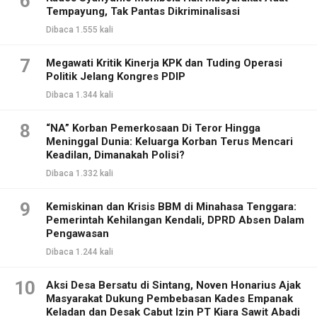
6
Tempayung, Tak Pantas Dikriminalisasi
Dibaca 1.555 kali
7
Megawati Kritik Kinerja KPK dan Tuding Operasi
Politik Jelang Kongres PDIP
Dibaca 1.344 kali
8
“NA” Korban Pemerkosaan Di Teror Hingga
Meninggal Dunia: Keluarga Korban Terus Mencari
Keadilan, Dimanakah Polisi?
Dibaca 1.332 kali
9
Kemiskinan dan Krisis BBM di Minahasa Tenggara:
Pemerintah Kehilangan Kendali, DPRD Absen Dalam
Pengawasan
Dibaca 1.244 kali
10
Aksi Desa Bersatu di Sintang, Noven Honarius Ajak
Masyarakat Dukung Pembebasan Kades Empanak
Keladan dan Desak Cabut Izin PT Kiara Sawit Abadi