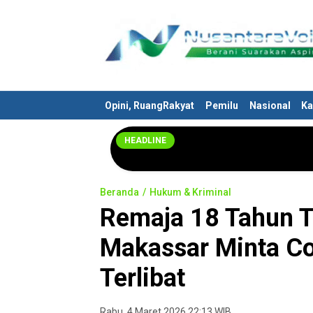
Nusantaravoices.id
Berani Suarakan Aspirasimu
Opini, RuangRakyat
Pemilu
Nasional
Ka
HEADLINE
Beranda
Hukum & Kriminal
Remaja 18 Tahun 
Makassar Minta Co
Terlibat
Rabu, 4 Maret 2026 22:13 WIB