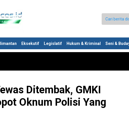
limantan
Eksekutif
Legislatif
Hukum & Kriminal
Seni & Buda
Tewas Ditembak, GMKI
pot Oknum Polisi Yang