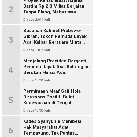
Proyek Rehabilitasi Asrama
Bartim Rp 2,8 Miliar Berjalan
2
Tanpa Plang, Mahasiswa
Pertanyakan Transparansi
Dibaca 2.011 kali
PUPR
Susunan Kabinet Prabowo-
Gibran, Tokoh Pemuda Dayak
3
Asal Kalbar Bersuara Minta
Harus Ada Representasi Dari
Dibaca 1.834 kali
Kalangan Dayak Kalimantan
Menjelang Presiden Berganti,
Pemuda Dayak Asal Kalteng Ini
4
Serukan Harus Ada
Keterwakilan Bangsa Dayak
Dibaca 1.706 kali
Dalam Kabinet Prabowo Gibran
Permintaan Maaf Saif Hola
Direspons Positif, Bukti
5
Kedewasaan di Tengah
Polemik Konten
Dibaca 1.702 kali
Kades Syahyunie Membela
Hak Masyarakat Adat
6
Tempayung, Tak Pantas