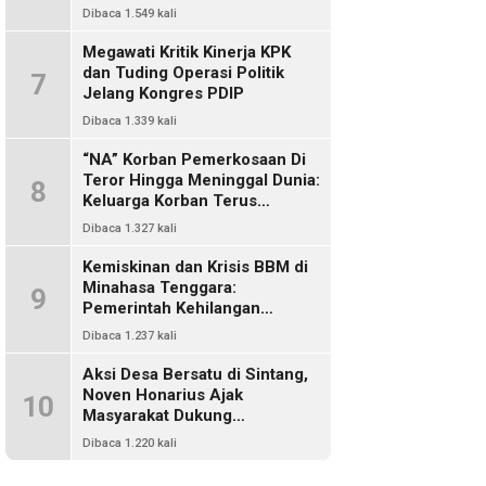
Dikriminalisasi
Dibaca 1.549 kali
Megawati Kritik Kinerja KPK
dan Tuding Operasi Politik
7
Jelang Kongres PDIP
Dibaca 1.339 kali
“NA” Korban Pemerkosaan Di
Teror Hingga Meninggal Dunia:
8
Keluarga Korban Terus
Mencari Keadilan, Dimanakah
Dibaca 1.327 kali
Polisi?
Kemiskinan dan Krisis BBM di
Minahasa Tenggara:
9
Pemerintah Kehilangan
Kendali, DPRD Absen Dalam
Dibaca 1.237 kali
Pengawasan
Aksi Desa Bersatu di Sintang,
Noven Honarius Ajak
10
Masyarakat Dukung
Pembebasan Kades Empanak
Dibaca 1.220 kali
Keladan dan Desak Cabut Izin
PT Kiara Sawit Abadi