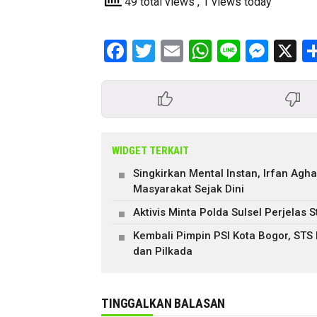
49 total views
, 1 views today
Facebook
Twitter
Email
WhatsApp
Line
Mess
X
WIDGET TERKAIT
Singkirkan Mental Instan, Irfan Ag
Masyarakat Sejak Dini
Aktivis Minta Polda Sulsel Perjela
Kembali Pimpin PSI Kota Bogor, STS
dan Pilkada
TINGGALKAN BALASAN