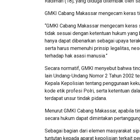
Radiman (18), yang diduga ditembak oleh sa
GMKI Cabang Makassar mengecam keras tinda
“GMKI Cabang Makassar mengecam keras seg
tidak sesuai dengan ketentuan hukum yang 
hanya dapat dibenarkan sebagai upaya terak
serta harus memenuhi prinsip legalitas, nes
terhadap hak asasi manusia.”
Secara normatif, GMKI menyebut bahwa tinda
lain Undang-Undang Nomor 2 Tahun 2002 ten
Kepala Kepolisian tentang penggunaan kekua
kode etik profesi Polri, serta ketentuan 
terdapat unsur tindak pidana.
Menurut GMKI Cabang Makassar, apabila tin
secara hukum dapat dimintakan pertanggung
Sebagai bagian dari elemen masyarakat si
tuntutan kepada aparat kepolisian terkait p