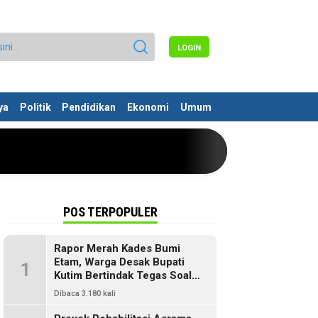
LOGIN
ya
Politik
Pendidikan
Ekonomi
Umum
POS TERPOPULER
Rapor Merah Kades Bumi
Etam, Warga Desak Bupati
1
Kutim Bertindak Tegas Soal
Penyelewengan Dana SILPA
Dibaca 3.180 kali