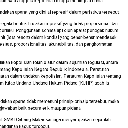
lah satu anggota kepolisian hingga meninggal dunia.
kan aparat yang dinilai represif dalam peristiwa tersebut.
ala bentuk tindakan represif yang tidak proporsional dan
berlaku. Penggunaan senjata api oleh aparat penegak hukum
hir (last resort) dalam kondisi yang benar-benar mendesak
esitas, proporsionalitas, akuntabilitas, dan penghormatan
kan kepolisian telah diatur dalam sejumlah regulasi, antara
tang Kepolisian Negara Republik Indonesia, Peraturan
tan dalam tindakan kepolisian, Peraturan Kepolisian tentang
dalam Kitab Undang-Undang Hukum Pidana (KUHP) apabila
dakan aparat tidak memenuhi prinsip-prinsip tersebut, maka
jawaban baik secara etik maupun pidana.
pil, GMKI Cabang Makassar juga menyampaikan sejumlah
enanganan kasus tersebut.