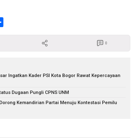
enger
Share
0
hasar Ingatkan Kader PSI Kota Bogor Rawat Kepercayaan
s Status Dugaan Pungli CPNS UNM
 Dorong Kemandirian Partai Menuju Kontestasi Pemilu