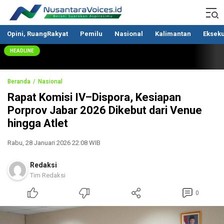
Nusantaravoices.id
Berani Suarakan Aspirasimu
Opini, RuangRakyat
Pemilu
Nasional
Kalimantan
Ekseku
HEADLINE
Beranda
Nasional
Rapat Komisi IV–Dispora, Kesiapan
Porprov Jabar 2026 Dikebut dari Venue
hingga Atlet
Rabu, 28 Januari 2026 22:08 WIB
Redaksi
Tim Redaksi
0