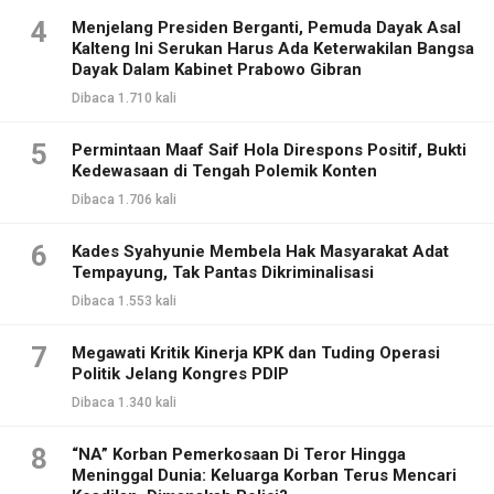
4
Menjelang Presiden Berganti, Pemuda Dayak Asal
Kalteng Ini Serukan Harus Ada Keterwakilan Bangsa
Dayak Dalam Kabinet Prabowo Gibran
Dibaca 1.710 kali
5
Permintaan Maaf Saif Hola Direspons Positif, Bukti
Kedewasaan di Tengah Polemik Konten
Dibaca 1.706 kali
6
Kades Syahyunie Membela Hak Masyarakat Adat
Tempayung, Tak Pantas Dikriminalisasi
Dibaca 1.553 kali
7
Megawati Kritik Kinerja KPK dan Tuding Operasi
Politik Jelang Kongres PDIP
Dibaca 1.340 kali
8
“NA” Korban Pemerkosaan Di Teror Hingga
Meninggal Dunia: Keluarga Korban Terus Mencari