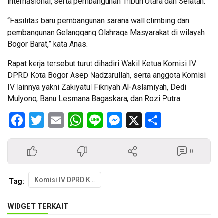
internasional, serta pembangunan Tribun Utara dan Selatan.
“Fasilitas baru pembangunan sarana wall climbing dan
pembangunan Gelanggang Olahraga Masyarakat di wilayah
Bogor Barat,” kata Anas.
Rapat kerja tersebut turut dihadiri Wakil Ketua Komisi IV
DPRD Kota Bogor Asep Nadzarullah, serta anggota Komisi
IV lainnya yakni Zakiyatul Fikriyah Al-Aslamiyah, Dedi
Mulyono, Banu Lesmana Bagaskara, dan Rozi Putra.
Facebook
Twitter
Email
WhatsApp
Line
Messenger
X
Share
0
Komisi IV DPRD Kota Bogor
Tag:
WIDGET TERKAIT