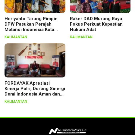
Heriyanto Tarung Pimpin
Raker DAD Murung Raya
DPW Pasukan Perajah
Fokus Perkuat Kepastian
Motanoi Indonesia Kota
Hukum Adat
Palangka Raya, Dikukuhkan
KALIMANTAN
KALIMANTAN
Lewat Ritual
FORDAYAK Apresiasi
Kinerja Polri, Dorong Sinergi
Demi Indonesia Aman dan
Berkeadilan
KALIMANTAN