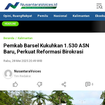
Nusantaravoices.id
Berani Suarakan Aspirasimu
Opini, RuangRakyat
Pemilu
Nasional
Kalimantan
Ekseku
HEADLINE
Beranda
Kalimantan
Pemkab Barsel Kukuhkan 1.530 ASN
Baru, Perkuat Reformasi Birokrasi
Rabu, 28 Mei 2025 20:49 WIB
NusantaraVoices
Tim Redaksi
0