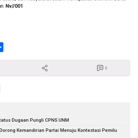
an.
Nv//001
enger
Share
0
s Status Dugaan Pungli CPNS UNM
 Dorong Kemandirian Partai Menuju Kontestasi Pemilu