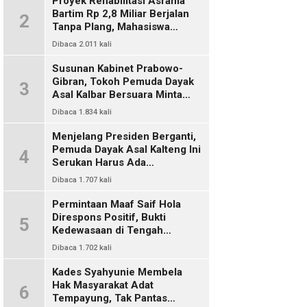
Proyek Rehabilitasi Asrama
Bartim Rp 2,8 Miliar Berjalan
2
Tanpa Plang, Mahasiswa
Pertanyakan Transparansi
Dibaca 2.011 kali
PUPR
Susunan Kabinet Prabowo-
Gibran, Tokoh Pemuda Dayak
3
Asal Kalbar Bersuara Minta
Harus Ada Representasi Dari
Dibaca 1.834 kali
Kalangan Dayak Kalimantan
Menjelang Presiden Berganti,
Pemuda Dayak Asal Kalteng Ini
4
Serukan Harus Ada
Keterwakilan Bangsa Dayak
Dibaca 1.707 kali
Dalam Kabinet Prabowo Gibran
Permintaan Maaf Saif Hola
Direspons Positif, Bukti
5
Kedewasaan di Tengah
Polemik Konten
Dibaca 1.702 kali
Kades Syahyunie Membela
Hak Masyarakat Adat
6
Tempayung, Tak Pantas