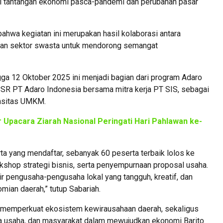
i tantangan ekonomi pasca-pandemi dan perubahan pasar
bahwa kegiatan ini merupakan hasil kolaborasi antara
dan sektor swasta untuk mendorong semangat
ga 12 Oktober 2025 ini menjadi bagian dari program Adaro
 CSR PT Adaro Indonesia bersama mitra kerja PT SIS, sebagai
pasitas UMKM.
 Upacara Ziarah Nasional Peringati Hari Pahlawan ke-
a yang mendaftar, sebanyak 60 peserta terbaik lolos ke
kshop strategi bisnis, serta penyempurnaan proposal usaha.
hir pengusaha-pengusaha lokal yang tangguh, kreatif, dan
ian daerah,” tutup Sabariah.
 memperkuat ekosistem kewirausahaan daerah, sekaligus
ia usaha, dan masyarakat dalam mewujudkan ekonomi Barito