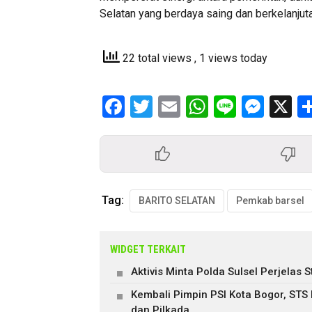
Selatan yang berdaya saing dan berkelanjut
22 total views
, 1 views today
Facebook
Twitter
Email
WhatsApp
Line
Mess
X
Tag:
BARITO SELATAN
Pemkab barsel
WIDGET TERKAIT
Aktivis Minta Polda Sulsel Perjela
Kembali Pimpin PSI Kota Bogor, STS
dan Pilkada