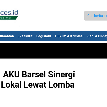
limantan
Eksekutif
Legislatif
Hukum & Kriminal
Seni & Buda
 AKU Barsel Sinergi
 Lokal Lewat Lomba