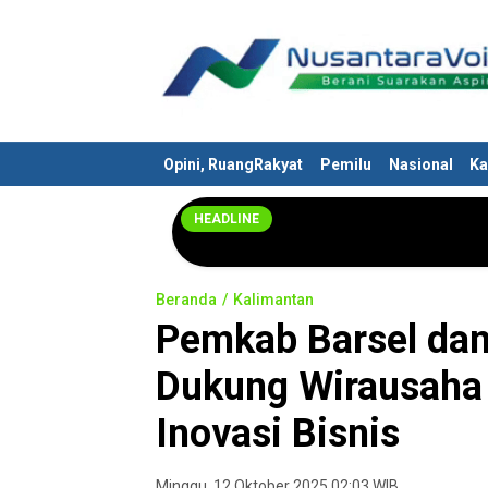
Nusantaravoices.id
Berani Suarakan Aspirasimu
Opini, RuangRakyat
Pemilu
Nasional
Ka
HEADLINE
Beranda
Kalimantan
Pemkab Barsel dan
Dukung Wirausaha
Inovasi Bisnis
Minggu, 12 Oktober 2025 02:03 WIB