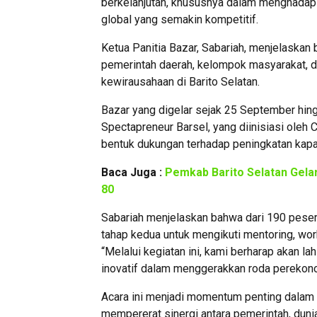
berkelanjutan, khususnya dalam menghadap
global yang semakin kompetitif.
Ketua Panitia Bazar, Sabariah, menjelaskan 
pemerintah daerah, kelompok masyarakat, 
kewirausahaan di Barito Selatan.
Bazar yang digelar sejak 25 September hing
Spectapreneur Barsel, yang diinisiasi oleh
bentuk dukungan terhadap peningkatan ka
Baca Juga :
Pemkab Barito Selatan Gelar
80
Sabariah menjelaskan bahwa dari 190 pesert
tahap kedua untuk mengikuti mentoring, wor
“Melalui kegiatan ini, kami berharap akan la
inovatif dalam menggerakkan roda perekonom
Acara ini menjadi momentum penting dalam
mempererat sinergi antara pemerintah, dun