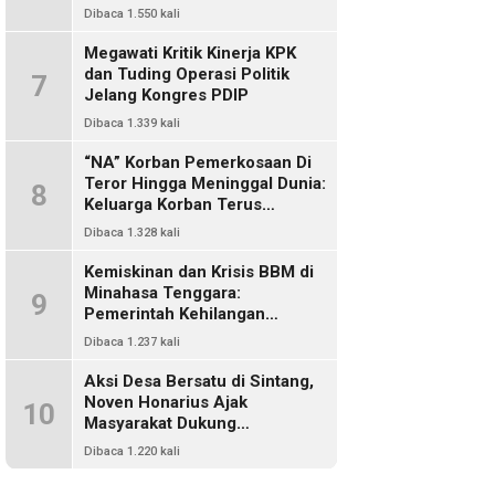
Dikriminalisasi
Dibaca 1.550 kali
Megawati Kritik Kinerja KPK
dan Tuding Operasi Politik
7
Jelang Kongres PDIP
Dibaca 1.339 kali
“NA” Korban Pemerkosaan Di
Teror Hingga Meninggal Dunia:
8
Keluarga Korban Terus
Mencari Keadilan, Dimanakah
Dibaca 1.328 kali
Polisi?
Kemiskinan dan Krisis BBM di
Minahasa Tenggara:
9
Pemerintah Kehilangan
Kendali, DPRD Absen Dalam
Dibaca 1.237 kali
Pengawasan
Aksi Desa Bersatu di Sintang,
Noven Honarius Ajak
10
Masyarakat Dukung
Pembebasan Kades Empanak
Dibaca 1.220 kali
Keladan dan Desak Cabut Izin
PT Kiara Sawit Abadi