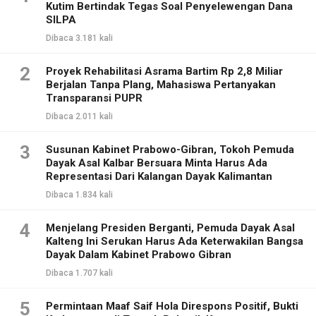
Kutim Bertindak Tegas Soal Penyelewengan Dana
SILPA
Dibaca 3.181 kali
2
Proyek Rehabilitasi Asrama Bartim Rp 2,8 Miliar
Berjalan Tanpa Plang, Mahasiswa Pertanyakan
Transparansi PUPR
Dibaca 2.011 kali
3
Susunan Kabinet Prabowo-Gibran, Tokoh Pemuda
Dayak Asal Kalbar Bersuara Minta Harus Ada
Representasi Dari Kalangan Dayak Kalimantan
Dibaca 1.834 kali
4
Menjelang Presiden Berganti, Pemuda Dayak Asal
Kalteng Ini Serukan Harus Ada Keterwakilan Bangsa
Dayak Dalam Kabinet Prabowo Gibran
Dibaca 1.707 kali
5
Permintaan Maaf Saif Hola Direspons Positif, Bukti