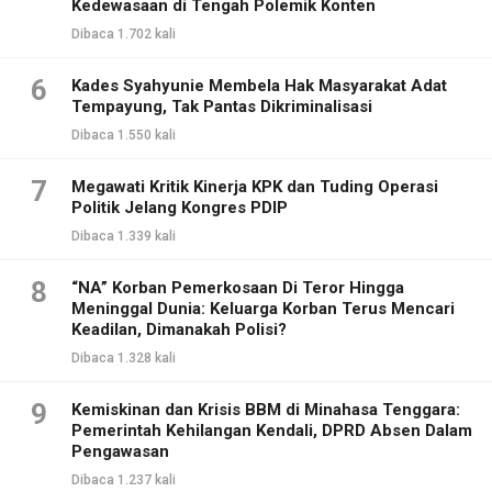
Kedewasaan di Tengah Polemik Konten
Dibaca 1.702 kali
6
Kades Syahyunie Membela Hak Masyarakat Adat
Tempayung, Tak Pantas Dikriminalisasi
Dibaca 1.550 kali
7
Megawati Kritik Kinerja KPK dan Tuding Operasi
Politik Jelang Kongres PDIP
Dibaca 1.339 kali
8
“NA” Korban Pemerkosaan Di Teror Hingga
Meninggal Dunia: Keluarga Korban Terus Mencari
Keadilan, Dimanakah Polisi?
Dibaca 1.328 kali
9
Kemiskinan dan Krisis BBM di Minahasa Tenggara:
Pemerintah Kehilangan Kendali, DPRD Absen Dalam
Pengawasan
Dibaca 1.237 kali