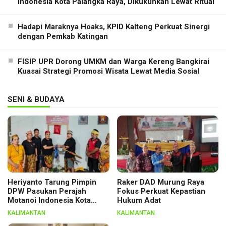
Indonesia Kota Palangka Raya, Dikukuhkan Lewat Ritual
Hadapi Maraknya Hoaks, KPID Kalteng Perkuat Sinergi
dengan Pemkab Katingan
FISIP UPR Dorong UMKM dan Warga Kereng Bangkirai
Kuasai Strategi Promosi Wisata Lewat Media Sosial
SENI & BUDAYA
Heriyanto Tarung Pimpin
Raker DAD Murung Raya
DPW Pasukan Perajah
Fokus Perkuat Kepastian
Motanoi Indonesia Kota
Hukum Adat
Palangka Raya, Dikukuhkan
KALIMANTAN
KALIMANTAN
Lewat Ritual