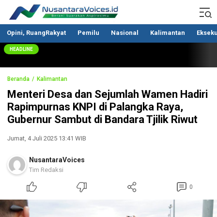
Nusantaravoices.id
Berani Suarakan Aspirasimu
Opini, RuangRakyat
Pemilu
Nasional
Kalimantan
Ekseku
HEADLINE
Beranda
Kalimantan
Menteri Desa dan Sejumlah Wamen Hadiri
Rapimpurnas KNPI di Palangka Raya,
Gubernur Sambut di Bandara Tjilik Riwut
Jumat, 4 Juli 2025 13:41 WIB
NusantaraVoices
Tim Redaksi
0