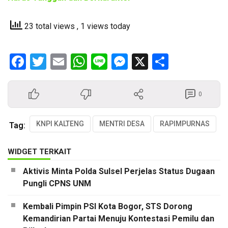
23 total views
, 1 views today
Facebook
Twitter
Email
WhatsApp
Line
Messenger
X
Share
0
KNPI KALTENG
MENTRI DESA
RAPIMPURNAS
Tag:
WIDGET TERKAIT
Aktivis Minta Polda Sulsel Perjelas Status Dugaan
Pungli CPNS UNM
Kembali Pimpin PSI Kota Bogor, STS Dorong
Kemandirian Partai Menuju Kontestasi Pemilu dan