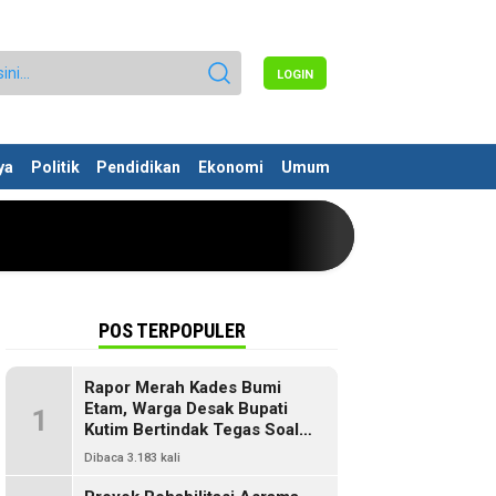
LOGIN
ya
Politik
Pendidikan
Ekonomi
Umum
POS TERPOPULER
Rapor Merah Kades Bumi
Etam, Warga Desak Bupati
1
Kutim Bertindak Tegas Soal
Penyelewengan Dana SILPA
Dibaca 3.183 kali