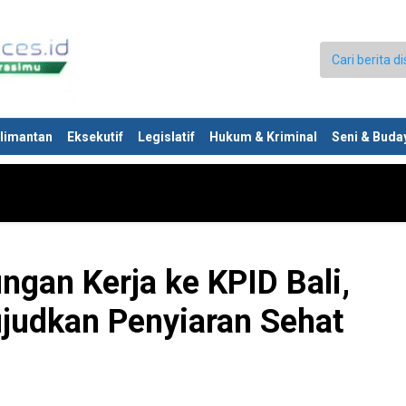
limantan
Eksekutif
Legislatif
Hukum & Kriminal
Seni & Buda
ngan Kerja ke KPID Bali,
ujudkan Penyiaran Sehat