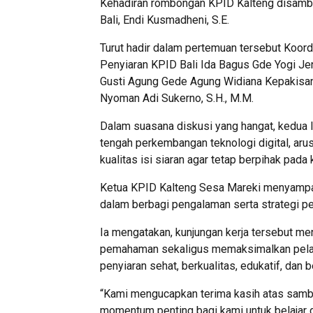
Kehadiran rombongan KPID Kalteng disambut
Bali, Endi Kusmadheni, S.E.
Turut hadir dalam pertemuan tersebut Koo
Penyiaran KPID Bali Ida Bagus Gde Yogi Jen
Gusti Agung Gede Agung Widiana Kepakisan,
Nyoman Adi Sukerno, S.H., M.M.
Dalam suasana diskusi yang hangat, kedua
tengah perkembangan teknologi digital, aru
kualitas isi siaran agar tetap berpihak pada
Ketua KPID Kalteng Sesa Mareki menyampai
dalam berbagi pengalaman serta strategi pe
Ia mengatakan, kunjungan kerja tersebut m
pemahaman sekaligus memaksimalkan pela
penyiaran sehat, berkualitas, edukatif, dan
“Kami mengucapkan terima kasih atas sambut
momentum penting bagi kami untuk belajar 