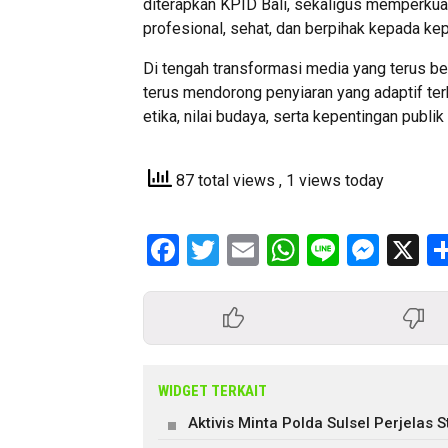
diterapkan KPID Bali, sekaligus memperku
profesional, sehat, dan berpihak kepada ke
Di tengah transformasi media yang terus 
terus mendorong penyiaran yang adaptif ter
etika, nilai budaya, serta kepentingan publik
87 total views
, 1 views today
Facebook
Twitter
Email
WhatsApp
Line
Mess
X
WIDGET TERKAIT
Aktivis Minta Polda Sulsel Perjela