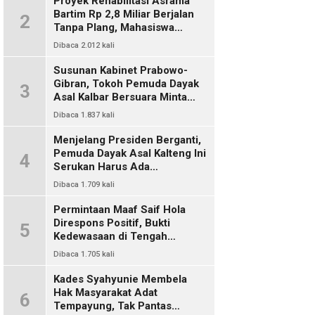
Proyek Rehabilitasi Asrama
Bartim Rp 2,8 Miliar Berjalan
2
Tanpa Plang, Mahasiswa
Pertanyakan Transparansi
Dibaca 2.012 kali
PUPR
Susunan Kabinet Prabowo-
Gibran, Tokoh Pemuda Dayak
3
Asal Kalbar Bersuara Minta
Harus Ada Representasi Dari
Dibaca 1.837 kali
Kalangan Dayak Kalimantan
Menjelang Presiden Berganti,
Pemuda Dayak Asal Kalteng Ini
4
Serukan Harus Ada
Keterwakilan Bangsa Dayak
Dibaca 1.709 kali
Dalam Kabinet Prabowo Gibran
Permintaan Maaf Saif Hola
Direspons Positif, Bukti
5
Kedewasaan di Tengah
Polemik Konten
Dibaca 1.705 kali
Kades Syahyunie Membela
Hak Masyarakat Adat
6
Tempayung, Tak Pantas