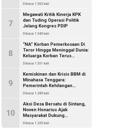
Dikriminalisasi
Dibaca 1.552 kali
Megawati Kritik Kinerja KPK
dan Tuding Operasi Politik
7
Jelang Kongres PDIP
Dibaca 1.340 kali
“NA” Korban Pemerkosaan Di
Teror Hingga Meninggal Dunia:
8
Keluarga Korban Terus
Mencari Keadilan, Dimanakah
Dibaca 1.331 kali
Polisi?
Kemiskinan dan Krisis BBM di
Minahasa Tenggara:
9
Pemerintah Kehilangan
Kendali, DPRD Absen Dalam
Dibaca 1.240 kali
Pengawasan
Aksi Desa Bersatu di Sintang,
Noven Honarius Ajak
10
Masyarakat Dukung
Pembebasan Kades Empanak
Dibaca 1.225 kali
Keladan dan Desak Cabut Izin
PT Kiara Sawit Abadi