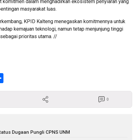
at komitmen dalam menghadirkan ekosistem penyiaran yang
pentingan masyarakat luas.
berkembang, KPID Kalteng menegaskan komitmennya untuk
hadap kemajuan teknologi, namun tetap menjunjung tinggi
 sebagai prioritas utama. //
enger
Share
0
s Status Dugaan Pungli CPNS UNM