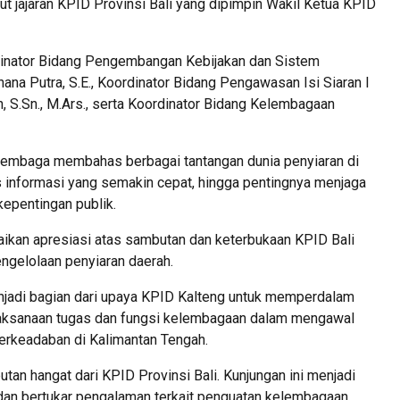
 jajaran KPID Provinsi Bali yang dipimpin Wakil Ketua KPID
rdinator Bidang Pengembangan Kebijakan dan Sistem
ana Putra, S.E., Koordinator Bidang Pengawasan Isi Siaran I
 S.Sn., M.Ars., serta Koordinator Bidang Kelembagaan
 lembaga membahas berbagai tantangan dunia penyiaran di
s informasi yang semakin cepat, hingga pentingnya menjaga
 kepentingan publik.
kan apresiasi atas sambutan dan keterbukaan KPID Bali
ngelolaan penyiaran daerah.
enjadi bagian dari upaya KPID Kalteng untuk memperdalam
ksanaan tugas dan fungsi kelembagaan dalam mengawal
 berkeadaban di Kalimantan Tengah.
an hangat dari KPID Provinsi Bali. Kunjungan ini menjadi
dan bertukar pengalaman terkait penguatan kelembagaan,