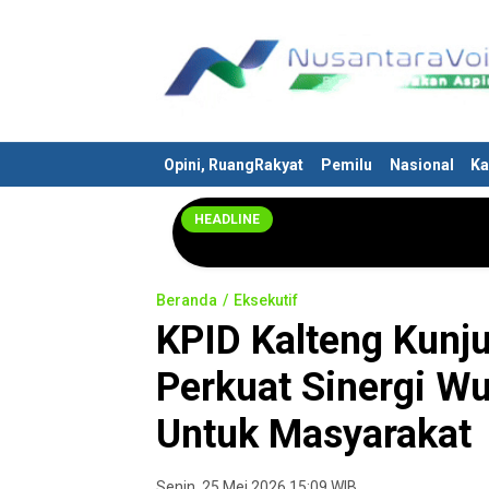
Nusantaravoices.id
Berani Suarakan Aspirasimu
Opini, RuangRakyat
Pemilu
Nasional
Ka
HEADLINE
Beranda
Eksekutif
KPID Kalteng Kunju
Perkuat Sinergi W
Untuk Masyarakat
Senin, 25 Mei 2026 15:09 WIB