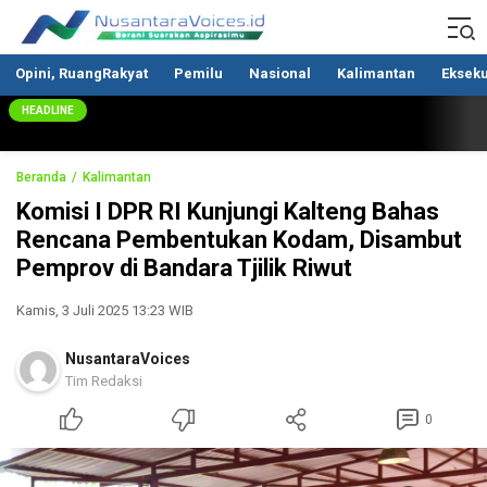
Nusantaravoices.id
Berani Suarakan Aspirasimu
Opini, RuangRakyat
Pemilu
Nasional
Kalimantan
Ekseku
HEADLINE
Beranda
Kalimantan
Komisi I DPR RI Kunjungi Kalteng Bahas
Rencana Pembentukan Kodam, Disambut
Pemprov di Bandara Tjilik Riwut
Kamis, 3 Juli 2025 13:23 WIB
NusantaraVoices
Tim Redaksi
0