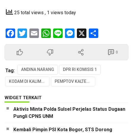
25 total views
, 1 views today
Facebook
Twitter
Email
WhatsApp
Line
Messenger
X
Share
0
ANDINA NARANG
DPR RI KOMISIS 1
Tag:
KODAM DI KALIMANTAN TENGAH
PEMPTOV KALTENG
WIDGET TERKAIT
Aktivis Minta Polda Sulsel Perjelas Status Dugaan
Pungli CPNS UNM
Kembali Pimpin PSI Kota Bogor, STS Dorong