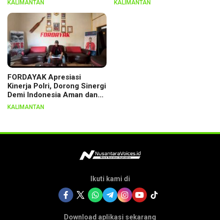
KALIMANTAN
KALIMANTAN
Lewat Ritual
FORDAYAK Apresiasi
Kinerja Polri, Dorong Sinergi
Demi Indonesia Aman dan
Berkeadilan
KALIMANTAN
Ikuti kami di
Download aplikasi sekarang