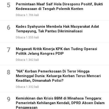
5
Permintaan Maaf Saif Hola Direspons Positif, Bukti
Kedewasaan di Tengah Polemik Konten
Dibaca 1.706 kali
6
Kades Syahyunie Membela Hak Masyarakat Adat
Tempayung, Tak Pantas Dikriminalisasi
Dibaca 1.555 kali
7
Megawati Kritik Kinerja KPK dan Tuding Operasi
Politik Jelang Kongres PDIP
Dibaca 1.342 kali
8
“NA” Korban Pemerkosaan Di Teror Hingga
Meninggal Dunia: Keluarga Korban Terus Mencari
Keadilan, Dimanakah Polisi?
Dibaca 1.332 kali
9
Kemiskinan dan Krisis BBM di Minahasa Tenggara:
Pemerintah Kehilangan Kendali, DPRD Absen Dalam
Pengawasan