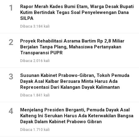
1
Rapor Merah Kades Bumi Etam, Warga Desak Bupati
Kutim Bertindak Tegas Soal Penyelewengan Dana
SILPA
Dibaca 3.184 kali
2
Proyek Rehabilitasi Asrama Bartim Rp 2,8 Miliar
Berjalan Tanpa Plang, Mahasiswa Pertanyakan
Transparansi PUPR
Dibaca 2.016 kali
3
Susunan Kabinet Prabowo-Gibran, Tokoh Pemuda
Dayak Asal Kalbar Bersuara Minta Harus Ada
Representasi Dari Kalangan Dayak Kalimantan
Dibaca 1.841 kali
4
Menjelang Presiden Berganti, Pemuda Dayak Asal
Kalteng Ini Serukan Harus Ada Keterwakilan Bangsa
Dayak Dalam Kabinet Prabowo Gibran
Dibaca 1.710 kali