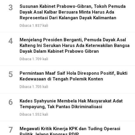
3
Susunan Kabinet Prabowo-Gibran, Tokoh Pemuda
Dayak Asal Kalbar Bersuara Minta Harus Ada
Representasi Dari Kalangan Dayak Kalimantan
Dibaca 1.837 kali
4
Menjelang Presiden Berganti, Pemuda Dayak Asal
Kalteng Ini Serukan Harus Ada Keterwakilan Bangsa
Dayak Dalam Kabinet Prabowo Gibran
Dibaca 1.709 kali
5
Permintaan Maaf Saif Hola Direspons Positif, Bukti
Kedewasaan di Tengah Polemik Konten
Dibaca 1.705 kali
6
Kades Syahyunie Membela Hak Masyarakat Adat
Tempayung, Tak Pantas Dikriminalisasi
Dibaca 1.552 kali
7
Megawati Kritik Kinerja KPK dan Tuding Operasi
Politik Jelang Kongres PDIP