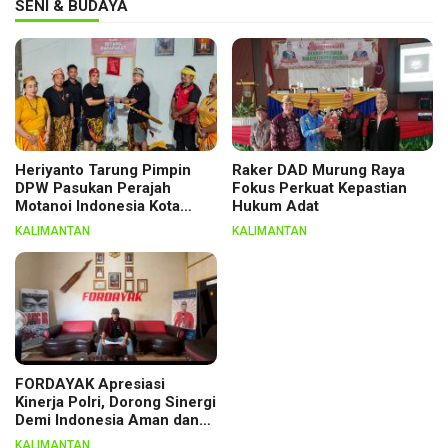
SENI & BUDAYA
Heriyanto Tarung Pimpin
Raker DAD Murung Raya
DPW Pasukan Perajah
Fokus Perkuat Kepastian
Motanoi Indonesia Kota
Hukum Adat
Palangka Raya, Dikukuhkan
KALIMANTAN
KALIMANTAN
Lewat Ritual
FORDAYAK Apresiasi
Kinerja Polri, Dorong Sinergi
Demi Indonesia Aman dan
Berkeadilan
KALIMANTAN