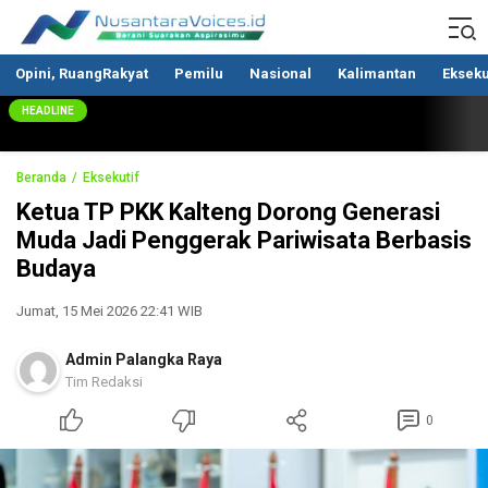
Nusantaravoices.id
Berani Suarakan Aspirasimu
Opini, RuangRakyat
Pemilu
Nasional
Kalimantan
Ekseku
HEADLINE
Beranda
Eksekutif
Ketua TP PKK Kalteng Dorong Generasi
Muda Jadi Penggerak Pariwisata Berbasis
Budaya
Jumat, 15 Mei 2026 22:41 WIB
Admin Palangka Raya
Tim Redaksi
0