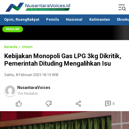
Nusantaravoices.id
Berani Suarakan Aspirasimu
Opini, RuangRakyat
Pemilu
Nasional
Kalimantan
Ekseku
HEADLINE
Beranda
Umum
Kebijakan Monopoli Gas LPG 3kg Dikritik,
Pemerintah Dituding Mengalihkan Isu
Sabtu, 8 Februari 2025 18:15 WIB
NusantaraVoices
Tim Redaksi
0