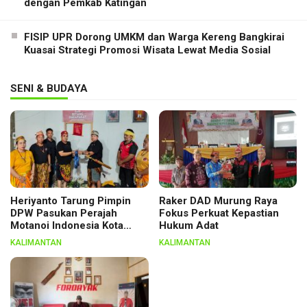
dengan Pemkab Katingan
FISIP UPR Dorong UMKM dan Warga Kereng Bangkirai
Kuasai Strategi Promosi Wisata Lewat Media Sosial
SENI & BUDAYA
Heriyanto Tarung Pimpin
Raker DAD Murung Raya
DPW Pasukan Perajah
Fokus Perkuat Kepastian
Motanoi Indonesia Kota
Hukum Adat
Palangka Raya, Dikukuhkan
KALIMANTAN
KALIMANTAN
Lewat Ritual