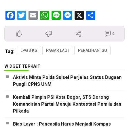
Facebook
Twitter
Email
WhatsApp
Line
Messenger
X
Share
0
LPG 3 KG
PAGAR LAUT
PERALIHAN ISU
Tag:
WIDGET TERKAIT
Aktivis Minta Polda Sulsel Perjelas Status Dugaan
Pungli CPNS UNM
Kembali Pimpin PSI Kota Bogor, STS Dorong
Kemandirian Partai Menuju Kontestasi Pemilu dan
Pilkada
Bias Layar : Pancasila Harus Menjadi Kompas