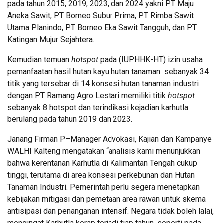
pada tahun 2015, 2019, 2023, dan 2024 yakni PT Maju
Aneka Sawit, PT Borneo Subur Prima, PT Rimba Sawit
Utama Planindo, PT Borneo Eka Sawit Tangguh, dan PT
Katingan Mujur Sejahtera.
Kemudian temuan
hotspot
pada (IUPHHK-HT) izin usaha
pemanfaatan hasil hutan kayu hutan tanaman sebanyak 34
titik yang tersebar di 14 konsesi hutan tanaman industri
dengan PT Ramang Agro Lestari memiliki titik
hotspot
sebanyak 8 hotspot dan terindikasi kejadian karhutla
berulang pada tahun 2019 dan 2023.
Janang Firman P–Manager Advokasi, Kajian dan Kampanye
WALHI Kalteng mengatakan “analisis kami menunjukkan
bahwa kerentanan Karhutla di Kalimantan Tengah cukup
tinggi, terutama di area konsesi perkebunan dan Hutan
Tanaman Industri. Pemerintah perlu segera menetapkan
kebijakan mitigasi dan pemetaan area rawan untuk skema
antisipasi dan penanganan intensif. Negara tidak boleh lalai,
mengingat Karhutla kerap terjadi tiap tahun, seperti pada