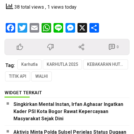
38 total views
, 1 views today
Facebook
Twitter
Email
WhatsApp
Line
Messenger
X
Share
0
Karhutla
KARHUTLA 2025
KEBAKARAN HUTAN DI INDONESIA
Tag:
TITIK API
WALHI
WIDGET TERKAIT
Singkirkan Mental Instan, Irfan Aghasar Ingatkan
Kader PSI Kota Bogor Rawat Kepercayaan
Masyarakat Sejak Dini
Aktivis Minta Polda Sulsel Perjelas Status Dugaan