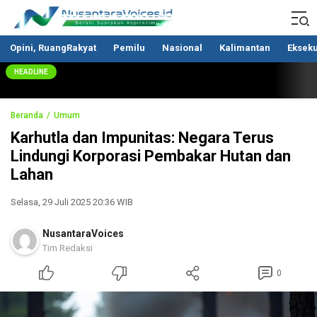
Nusantaravoices.id
Berani Suarakan Aspirasimu
Opini, RuangRakyat
Pemilu
Nasional
Kalimantan
Ekseku
HEADLINE
Beranda
Umum
Karhutla dan Impunitas: Negara Terus
Lindungi Korporasi Pembakar Hutan dan
Lahan
Selasa, 29 Juli 2025 20:36 WIB
NusantaraVoices
Tim Redaksi
0