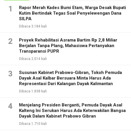
1
Rapor Merah Kades Bumi Etam, Warga Desak Bupati
Kutim Bertindak Tegas Soal Penyelewengan Dana
SILPA
Dibaca 3.184 kali
2
Proyek Rehabilitasi Asrama Bartim Rp 2,8 Miliar
Berjalan Tanpa Plang, Mahasiswa Pertanyakan
Transparansi PUPR
Dibaca 2.014 kali
3
Susunan Kabinet Prabowo-Gibran, Tokoh Pemuda
Dayak Asal Kalbar Bersuara Minta Harus Ada
Representasi Dari Kalangan Dayak Kalimantan
Dibaca 1.838 kali
4
Menjelang Presiden Berganti, Pemuda Dayak Asal
Kalteng Ini Serukan Harus Ada Keterwakilan Bangsa
Dayak Dalam Kabinet Prabowo Gibran
Dibaca 1.710 kali