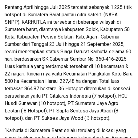
Rentang April hingga Juli 2025 tercatat sebanyak 1.225 titik
hotspot di Sumatera Barat pantau citra satelit (NASA
SNPP). KARHUTLA ini tersebar di beberapa wilayah di
Sumatera barat, diantranya kabupaten Solok, Kabupaten 50
Kota, Kabupaten Pesisir Selatan, Kab. Agam. Gubernur
Sumbar dari Tanggal 23 Juli hingga 21 September 2025,
resmi menetapkan status Siaga Darurat Karhutla selama 60
hari, berdasarkan SK Gubernur Sumbar No. 360‑416‑2025.
Luas karhutla yang terdampak tersebar di 10 kecamatan &
22 nagari. Rincian nya yaitu Kecamatan Pangkalan Koto Baru:
500 ha Kecamatan Harau: 227,48 ha dengan Total luas
terbakar: 864,87 hektare. 36 Hotspot ditemukan di konsesi
perusahaan yaitu PT. Citalaras Indonesia (7 hotspot), HGU
Husdi Gunawan (10 hotspot), PT. Sumatera Jaya Agro
Lestari ( 8 Hotspot), PT Sapta Sentosa Jaya Abadi (8
hotspot), dan PT. Sukses Jaya Wood ( 3 hotspot).
“Karhutla di Sumatera Barat selalu terulang di lokasi yang
sama, bahkan meluas di beberapa kabupaten lain. Biasanya