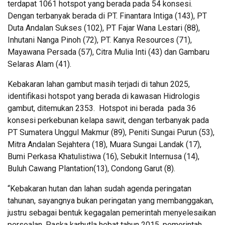
terdapat 1061 hotspot yang berada pada 54 konsesi.
Dengan terbanyak berada di PT. Finantara Intiga (143), PT
Duta Andalan Sukses (102), PT Fajar Wana Lestari (88),
Inhutani Nanga Pinoh (72), PT. Kanya Resources (71),
Mayawana Persada (57), Citra Mulia Inti (43) dan Gambaru
Selaras Alam (41).
Kebakaran lahan gambut masih terjadi di tahun 2025,
identifikasi hotspot yang berada di kawasan Hidrologis
gambut, ditemukan 2353. Hotspot ini berada pada 36
konsesi perkebunan kelapa sawit, dengan terbanyak pada
PT Sumatera Unggul Makmur (89), Peniti Sungai Purun (53),
Mitra Andalan Sejahtera (18), Muara Sungai Landak (17),
Bumi Perkasa Khatulistiwa (16), Sebukit Internusa (14),
Buluh Cawang Plantation(13), Condong Garut (8).
“Kebakaran hutan dan lahan sudah agenda peringatan
tahunan, sayangnya bukan peringatan yang membanggakan,
justru sebagai bentuk kegagalan pemerintah menyelesaikan
persoalan. Paska karhutla hebat tahun 2015, pemerintah