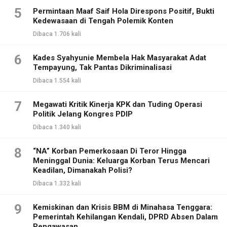
5
Permintaan Maaf Saif Hola Direspons Positif, Bukti
Kedewasaan di Tengah Polemik Konten
Dibaca 1.706 kali
6
Kades Syahyunie Membela Hak Masyarakat Adat
Tempayung, Tak Pantas Dikriminalisasi
Dibaca 1.554 kali
7
Megawati Kritik Kinerja KPK dan Tuding Operasi
Politik Jelang Kongres PDIP
Dibaca 1.340 kali
8
“NA” Korban Pemerkosaan Di Teror Hingga
Meninggal Dunia: Keluarga Korban Terus Mencari
Keadilan, Dimanakah Polisi?
Dibaca 1.332 kali
9
Kemiskinan dan Krisis BBM di Minahasa Tenggara:
Pemerintah Kehilangan Kendali, DPRD Absen Dalam
Pengawasan