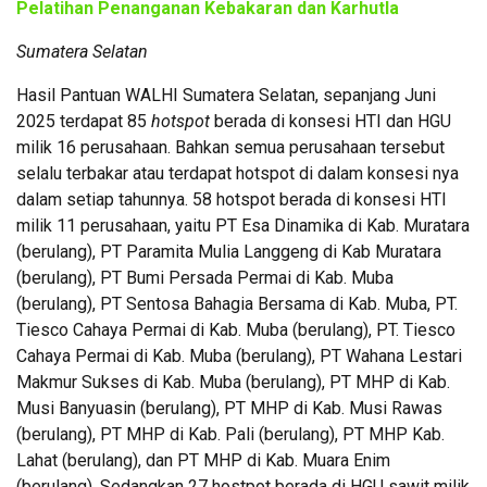
Pelatihan Penanganan Kebakaran dan Karhutla
Sumatera Selatan
Hasil Pantuan WALHI Sumatera Selatan, sepanjang Juni
2025 terdapat 85
hotspot
berada di konsesi HTI dan HGU
milik 16 perusahaan. Bahkan semua perusahaan tersebut
selalu terbakar atau terdapat hotspot di dalam konsesi nya
dalam setiap tahunnya. 58 hotspot berada di konsesi HTI
milik 11 perusahaan, yaitu PT Esa Dinamika di Kab. Muratara
(berulang), PT Paramita Mulia Langgeng di Kab Muratara
(berulang), PT Bumi Persada Permai di Kab. Muba
(berulang), PT Sentosa Bahagia Bersama di Kab. Muba, PT.
Tiesco Cahaya Permai di Kab. Muba (berulang), PT. Tiesco
Cahaya Permai di Kab. Muba (berulang), PT Wahana Lestari
Makmur Sukses di Kab. Muba (berulang), PT MHP di Kab.
Musi Banyuasin (berulang), PT MHP di Kab. Musi Rawas
(berulang), PT MHP di Kab. Pali (berulang), PT MHP Kab.
Lahat (berulang), dan PT MHP di Kab. Muara Enim
(berulang). Sedangkan 27 hostpot berada di HGU sawit milik