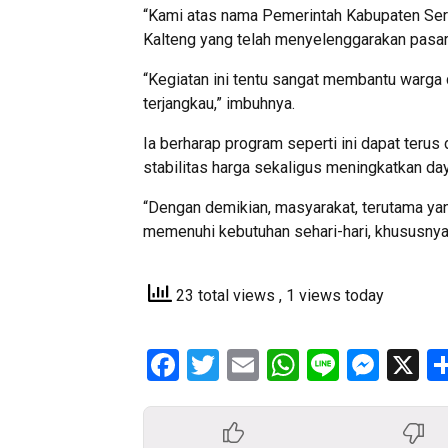
“Kami atas nama Pemerintah Kabupaten Se
Kalteng yang telah menyelenggarakan pasar 
“Kegiatan ini tentu sangat membantu warg
terjangkau,” imbuhnya.
Ia berharap program seperti ini dapat teru
stabilitas harga sekaligus meningkatkan da
“Dengan demikian, masyarakat, terutama yan
memenuhi kebutuhan sehari-hari, khususnya m
23 total views
, 1 views today
Facebook
Twitter
Email
WhatsApp
Line
Mess
X