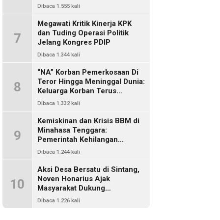
Dikriminalisasi
Dibaca 1.555 kali
Megawati Kritik Kinerja KPK
dan Tuding Operasi Politik
7
Jelang Kongres PDIP
Dibaca 1.344 kali
“NA” Korban Pemerkosaan Di
Teror Hingga Meninggal Dunia:
8
Keluarga Korban Terus
Mencari Keadilan, Dimanakah
Dibaca 1.332 kali
Polisi?
Kemiskinan dan Krisis BBM di
Minahasa Tenggara:
9
Pemerintah Kehilangan
Kendali, DPRD Absen Dalam
Dibaca 1.244 kali
Pengawasan
Aksi Desa Bersatu di Sintang,
Noven Honarius Ajak
10
Masyarakat Dukung
Pembebasan Kades Empanak
Dibaca 1.226 kali
Keladan dan Desak Cabut Izin
PT Kiara Sawit Abadi