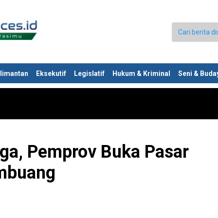
limantan
Eksekutif
Legislatif
Hukum & Kriminal
Seni & Buda
rga, Pemprov Buka Pasar
embuang