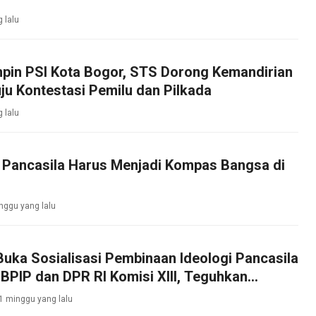
g lalu
mpin PSI Kota Bogor, STS Dorong Kemandirian
ju Kontestasi Pemilu dan Pilkada
g lalu
: Pancasila Harus Menjadi Kompas Bangsa di
nggu yang lalu
Buka Sosialisasi Pembinaan Ideologi Pancasila
BPIP dan DPR RI Komisi XIII, Teguhkan
bajikan Pancasila di Tengah Masyarakat
1 minggu yang lalu