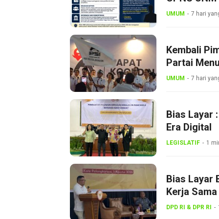
UMUM
7 hari yan
Kembali Pi
Partai Menu
UMUM
7 hari yan
Bias Layar 
Era Digital
LEGISLATIF
1 mi
Bias Layar 
Kerja Sama 
Gerakan Ke
DPD RI & DPR RI