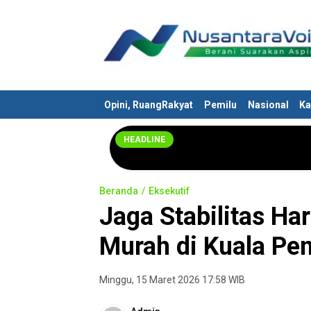
Nusantaravoices.id
Berani Suarakan Aspirasimu
Opini, RuangRakyat
Pemilu
Nasional
Ka
HEADLINE
Beranda
Eksekutif
Jaga Stabilitas Ha
Murah di Kuala P
Minggu, 15 Maret 2026 17:58 WIB