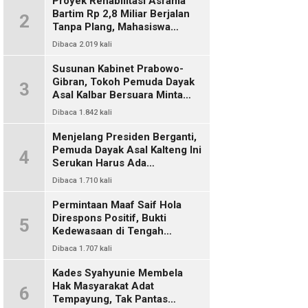
Proyek Rehabilitasi Asrama
Bartim Rp 2,8 Miliar Berjalan
2
Tanpa Plang, Mahasiswa
Pertanyakan Transparansi
Dibaca 2.019 kali
PUPR
Susunan Kabinet Prabowo-
Gibran, Tokoh Pemuda Dayak
3
Asal Kalbar Bersuara Minta
Harus Ada Representasi Dari
Dibaca 1.842 kali
Kalangan Dayak Kalimantan
Menjelang Presiden Berganti,
Pemuda Dayak Asal Kalteng Ini
4
Serukan Harus Ada
Keterwakilan Bangsa Dayak
Dibaca 1.710 kali
Dalam Kabinet Prabowo Gibran
Permintaan Maaf Saif Hola
Direspons Positif, Bukti
5
Kedewasaan di Tengah
Polemik Konten
Dibaca 1.707 kali
Kades Syahyunie Membela
Hak Masyarakat Adat
6
Tempayung, Tak Pantas