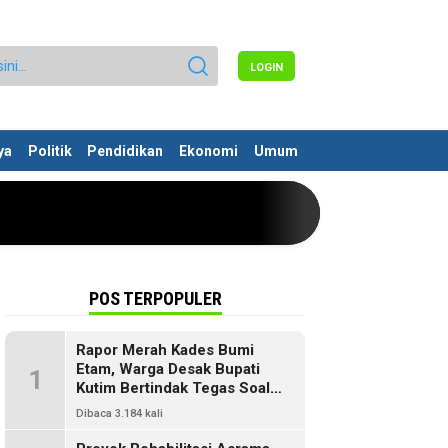
LOGIN
ya
Politik
Pendidikan
Ekonomi
Umum
POS TERPOPULER
Rapor Merah Kades Bumi
Etam, Warga Desak Bupati
1
Kutim Bertindak Tegas Soal
Penyelewengan Dana SILPA
Dibaca 3.184 kali