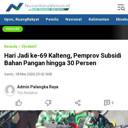
Nusantaravoices.id
Berani Suarakan Aspirasimu
Opini, RuangRakyat
Pemilu
Nasional
Kalimantan
Ekseku
HEADLINE
Beranda
Eksekutif
Hari Jadi ke-69 Kalteng, Pemprov Subsidi
Bahan Pangan hingga 30 Persen
Senin, 18 Mei 2026 23:02 WIB
Admin Palangka Raya
Tim Redaksi
0