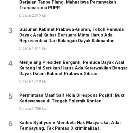
Berjalan Tanpa Plang, Mahasiswa Pertanyakan
Transparansi PUPR
Dibaca 2.015 kali
3
Susunan Kabinet Prabowo-Gibran, Tokoh Pemuda
Dayak Asal Kalbar Bersuara Minta Harus Ada
Representasi Dari Kalangan Dayak Kalimantan
Dibaca 1.841 kali
4
Menjelang Presiden Berganti, Pemuda Dayak Asal
Kalteng Ini Serukan Harus Ada Keterwakilan Bangsa
Dayak Dalam Kabinet Prabowo Gibran
Dibaca 1.710 kali
5
Permintaan Maaf Saif Hola Direspons Positif, Bukti
Kedewasaan di Tengah Polemik Konten
Dibaca 1.706 kali
6
Kades Syahyunie Membela Hak Masyarakat Adat
Tempayung, Tak Pantas Dikriminalisasi