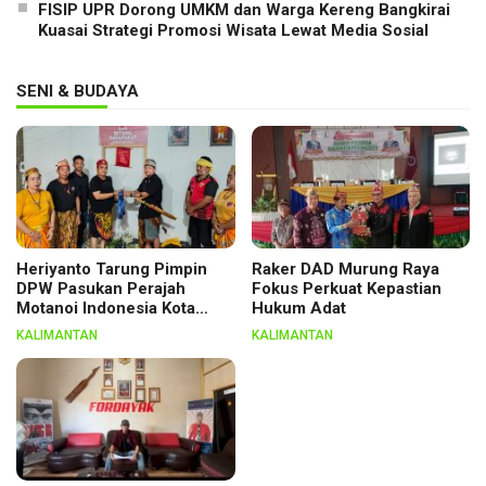
FISIP UPR Dorong UMKM dan Warga Kereng Bangkirai
Kuasai Strategi Promosi Wisata Lewat Media Sosial
SENI & BUDAYA
Heriyanto Tarung Pimpin
Raker DAD Murung Raya
DPW Pasukan Perajah
Fokus Perkuat Kepastian
Motanoi Indonesia Kota
Hukum Adat
Palangka Raya, Dikukuhkan
KALIMANTAN
KALIMANTAN
Lewat Ritual