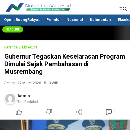
Nusantaravoices.id
Berani Suarakan Aspirasimu
Opini, RuangRakyat
Pemilu
Nasional
Kalimantan
Ekseku
HEADLINE
Beranda
Eksekutif
Gubernur Tegaskan Keselarasan Program
Dimulai Sejak Pembahasan di
Musrembang
Selasa, 17 Maret 2026 15:10 WIB
Admin
Tim Redaksi
0