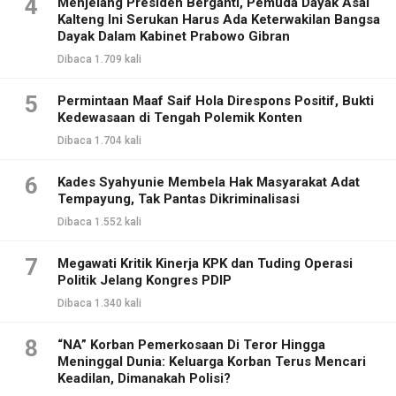
4
Menjelang Presiden Berganti, Pemuda Dayak Asal
Kalteng Ini Serukan Harus Ada Keterwakilan Bangsa
Dayak Dalam Kabinet Prabowo Gibran
Dibaca 1.709 kali
5
Permintaan Maaf Saif Hola Direspons Positif, Bukti
Kedewasaan di Tengah Polemik Konten
Dibaca 1.704 kali
6
Kades Syahyunie Membela Hak Masyarakat Adat
Tempayung, Tak Pantas Dikriminalisasi
Dibaca 1.552 kali
7
Megawati Kritik Kinerja KPK dan Tuding Operasi
Politik Jelang Kongres PDIP
Dibaca 1.340 kali
8
“NA” Korban Pemerkosaan Di Teror Hingga
Meninggal Dunia: Keluarga Korban Terus Mencari
Keadilan, Dimanakah Polisi?