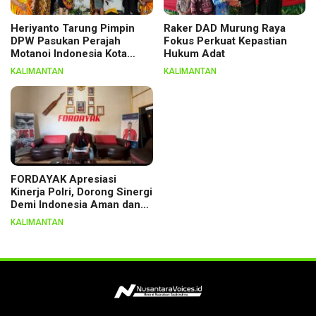
Heriyanto Tarung Pimpin
Raker DAD Murung Raya
DPW Pasukan Perajah
Fokus Perkuat Kepastian
Motanoi Indonesia Kota
Hukum Adat
Palangka Raya, Dikukuhkan
KALIMANTAN
KALIMANTAN
Lewat Ritual
FORDAYAK Apresiasi
Kinerja Polri, Dorong Sinergi
Demi Indonesia Aman dan
Berkeadilan
KALIMANTAN