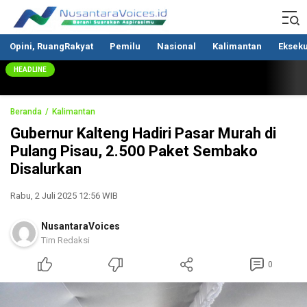
Nusantaravoices.id
Berani Suarakan Aspirasimu
Opini, RuangRakyat
Pemilu
Nasional
Kalimantan
Ekseku
HEADLINE
Beranda
Kalimantan
Gubernur Kalteng Hadiri Pasar Murah di
Pulang Pisau, 2.500 Paket Sembako
Disalurkan
Rabu, 2 Juli 2025 12:56 WIB
NusantaraVoices
Tim Redaksi
0