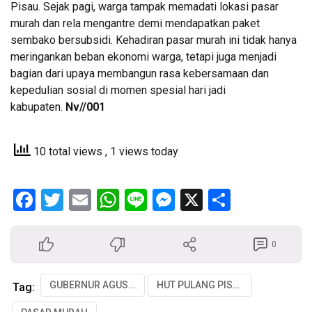
Pisau. Sejak pagi, warga tampak memadati lokasi pasar
murah dan rela mengantre demi mendapatkan paket
sembako bersubsidi. Kehadiran pasar murah ini tidak hanya
meringankan beban ekonomi warga, tetapi juga menjadi
bagian dari upaya membangun rasa kebersamaan dan
kepedulian sosial di momen spesial hari jadi
kabupaten.
Nv//001
10 total views
, 1 views today
Facebook
Twitter
Email
WhatsApp
Line
Messenger
X
Share
0
GUBERNUR AGUSTIAR
HUT PULANG PISAU
Tag: