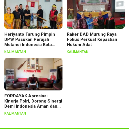
Heriyanto Tarung Pimpin
Raker DAD Murung Raya
DPW Pasukan Perajah
Fokus Perkuat Kepastian
Motanoi Indonesia Kota
Hukum Adat
Palangka Raya, Dikukuhkan
KALIMANTAN
KALIMANTAN
Lewat Ritual
FORDAYAK Apresiasi
Kinerja Polri, Dorong Sinergi
Demi Indonesia Aman dan
Berkeadilan
KALIMANTAN