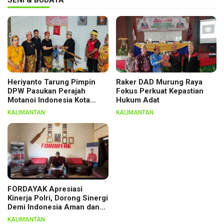
SENI & BUDAYA
Heriyanto Tarung Pimpin
Raker DAD Murung Raya
DPW Pasukan Perajah
Fokus Perkuat Kepastian
Motanoi Indonesia Kota
Hukum Adat
Palangka Raya, Dikukuhkan
KALIMANTAN
KALIMANTAN
Lewat Ritual
FORDAYAK Apresiasi
Kinerja Polri, Dorong Sinergi
Demi Indonesia Aman dan
Berkeadilan
KALIMANTAN