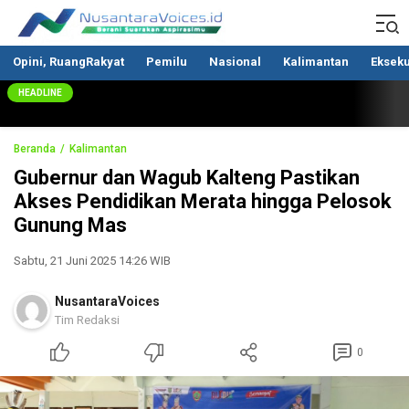
Nusantaravoices.id
Berani Suarakan Aspirasimu
Opini, RuangRakyat
Pemilu
Nasional
Kalimantan
Ekseku
HEADLINE
Beranda
Kalimantan
Gubernur dan Wagub Kalteng Pastikan
Akses Pendidikan Merata hingga Pelosok
Gunung Mas
Sabtu, 21 Juni 2025 14:26 WIB
NusantaraVoices
Tim Redaksi
0