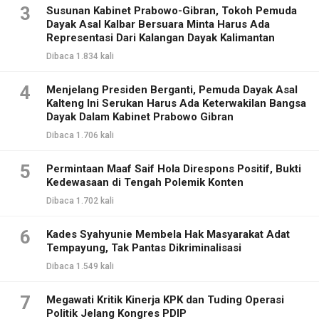
3
Susunan Kabinet Prabowo-Gibran, Tokoh Pemuda
Dayak Asal Kalbar Bersuara Minta Harus Ada
Representasi Dari Kalangan Dayak Kalimantan
Dibaca 1.834 kali
4
Menjelang Presiden Berganti, Pemuda Dayak Asal
Kalteng Ini Serukan Harus Ada Keterwakilan Bangsa
Dayak Dalam Kabinet Prabowo Gibran
Dibaca 1.706 kali
5
Permintaan Maaf Saif Hola Direspons Positif, Bukti
Kedewasaan di Tengah Polemik Konten
Dibaca 1.702 kali
6
Kades Syahyunie Membela Hak Masyarakat Adat
Tempayung, Tak Pantas Dikriminalisasi
Dibaca 1.549 kali
7
Megawati Kritik Kinerja KPK dan Tuding Operasi
Politik Jelang Kongres PDIP