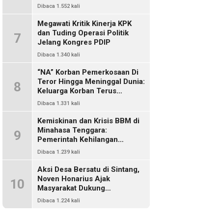
Dikriminalisasi
Dibaca 1.552 kali
Megawati Kritik Kinerja KPK
dan Tuding Operasi Politik
7
Jelang Kongres PDIP
Dibaca 1.340 kali
“NA” Korban Pemerkosaan Di
Teror Hingga Meninggal Dunia:
8
Keluarga Korban Terus
Mencari Keadilan, Dimanakah
Dibaca 1.331 kali
Polisi?
Kemiskinan dan Krisis BBM di
Minahasa Tenggara:
9
Pemerintah Kehilangan
Kendali, DPRD Absen Dalam
Dibaca 1.239 kali
Pengawasan
Aksi Desa Bersatu di Sintang,
Noven Honarius Ajak
10
Masyarakat Dukung
Pembebasan Kades Empanak
Dibaca 1.224 kali
Keladan dan Desak Cabut Izin
PT Kiara Sawit Abadi