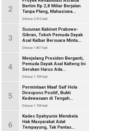
Proyek Rehabilitasi Asrama
Bartim Rp 2,8 Miliar Berjalan
2
Tanpa Plang, Mahasiswa
Pertanyakan Transparansi
Dibaca 2.012 kali
PUPR
Susunan Kabinet Prabowo-
Gibran, Tokoh Pemuda Dayak
3
Asal Kalbar Bersuara Minta
Harus Ada Representasi Dari
Dibaca 1.837 kali
Kalangan Dayak Kalimantan
Menjelang Presiden Berganti,
Pemuda Dayak Asal Kalteng Ini
4
Serukan Harus Ada
Keterwakilan Bangsa Dayak
Dibaca 1.709 kali
Dalam Kabinet Prabowo Gibran
Permintaan Maaf Saif Hola
Direspons Positif, Bukti
5
Kedewasaan di Tengah
Polemik Konten
Dibaca 1.704 kali
Kades Syahyunie Membela
Hak Masyarakat Adat
6
Tempayung, Tak Pantas