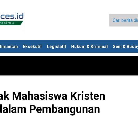
limantan
Eksekutif
Legislatif
Hukum & Kriminal
Seni & Buda
ak Mahasiswa Kristen
f dalam Pembangunan