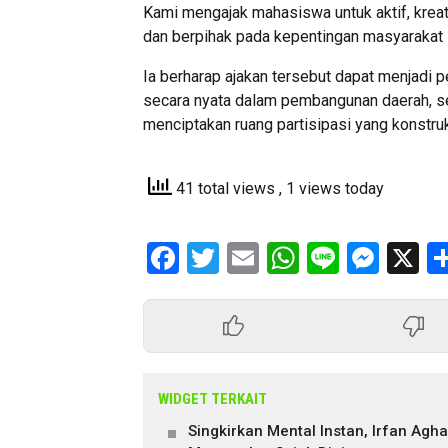
Kami mengajak mahasiswa untuk aktif, kreat
dan berpihak pada kepentingan masyarakat lu
Ia berharap ajakan tersebut dapat menjadi 
secara nyata dalam pembangunan daerah, se
menciptakan ruang partisipasi yang konstruk
41 total views
, 1 views today
Facebook
Twitter
Email
WhatsApp
Line
Mess
X
WIDGET TERKAIT
Singkirkan Mental Instan, Irfan Ag