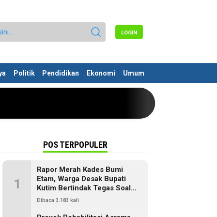
LOGIN
ya
Politik
Pendidikan
Ekonomi
Umum
POS TERPOPULER
Rapor Merah Kades Bumi
Etam, Warga Desak Bupati
1
Kutim Bertindak Tegas Soal
Penyelewengan Dana SILPA
Dibaca 3.183 kali