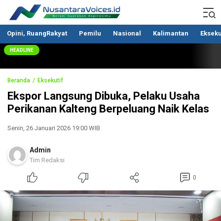
Nusantaravoices.id
Berani Suarakan Aspirasimu
Opini, RuangRakyat
Pemilu
Nasional
Kalimantan
Ekseku
HEADLINE
Beranda
Eksekutif
Ekspor Langsung Dibuka, Pelaku Usaha
Perikanan Kalteng Berpeluang Naik Kelas
Senin, 26 Januari 2026 19:00 WIB
Admin
Tim Redaksi
0