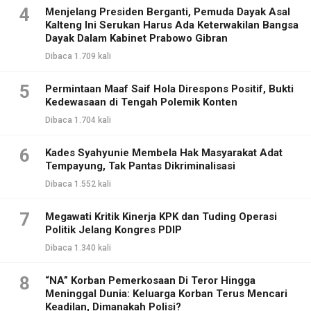
4
Menjelang Presiden Berganti, Pemuda Dayak Asal
Kalteng Ini Serukan Harus Ada Keterwakilan Bangsa
Dayak Dalam Kabinet Prabowo Gibran
Dibaca 1.709 kali
5
Permintaan Maaf Saif Hola Direspons Positif, Bukti
Kedewasaan di Tengah Polemik Konten
Dibaca 1.704 kali
6
Kades Syahyunie Membela Hak Masyarakat Adat
Tempayung, Tak Pantas Dikriminalisasi
Dibaca 1.552 kali
7
Megawati Kritik Kinerja KPK dan Tuding Operasi
Politik Jelang Kongres PDIP
Dibaca 1.340 kali
8
“NA” Korban Pemerkosaan Di Teror Hingga
Meninggal Dunia: Keluarga Korban Terus Mencari
Keadilan, Dimanakah Polisi?