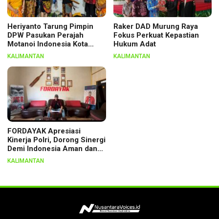
Heriyanto Tarung Pimpin
Raker DAD Murung Raya
DPW Pasukan Perajah
Fokus Perkuat Kepastian
Motanoi Indonesia Kota
Hukum Adat
Palangka Raya, Dikukuhkan
KALIMANTAN
KALIMANTAN
Lewat Ritual
FORDAYAK Apresiasi
Kinerja Polri, Dorong Sinergi
Demi Indonesia Aman dan
Berkeadilan
KALIMANTAN