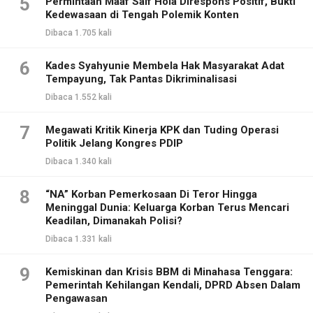
5
Permintaan Maaf Saif Hola Direspons Positif, Bukti
Kedewasaan di Tengah Polemik Konten
Dibaca 1.705 kali
6
Kades Syahyunie Membela Hak Masyarakat Adat
Tempayung, Tak Pantas Dikriminalisasi
Dibaca 1.552 kali
7
Megawati Kritik Kinerja KPK dan Tuding Operasi
Politik Jelang Kongres PDIP
Dibaca 1.340 kali
8
“NA” Korban Pemerkosaan Di Teror Hingga
Meninggal Dunia: Keluarga Korban Terus Mencari
Keadilan, Dimanakah Polisi?
Dibaca 1.331 kali
9
Kemiskinan dan Krisis BBM di Minahasa Tenggara:
Pemerintah Kehilangan Kendali, DPRD Absen Dalam
Pengawasan