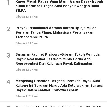
1
Rapor Merah Kades Bumi Etam, Warga Desak Bupati
Kutim Bertindak Tegas Soal Penyelewengan Dana
SILPA
Dibaca 3.183 kali
2
Proyek Rehabilitasi Asrama Bartim Rp 2,8 Miliar
Berjalan Tanpa Plang, Mahasiswa Pertanyakan
Transparansi PUPR
Dibaca 2.012 kali
3
Susunan Kabinet Prabowo-Gibran, Tokoh Pemuda
Dayak Asal Kalbar Bersuara Minta Harus Ada
Representasi Dari Kalangan Dayak Kalimantan
Dibaca 1.837 kali
4
Menjelang Presiden Berganti, Pemuda Dayak Asal
Kalteng Ini Serukan Harus Ada Keterwakilan Bangsa
Dayak Dalam Kabinet Prabowo Gibran
Dibaca 1.709 kali