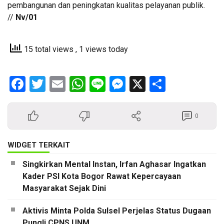
pembangunan dan peningkatan kualitas pelayanan publik.
//
Nv/01
15 total views
, 1 views today
Facebook
Twitter
Email
WhatsApp
Line
Messenger
X
Share
0
WIDGET TERKAIT
Singkirkan Mental Instan, Irfan Aghasar Ingatkan
Kader PSI Kota Bogor Rawat Kepercayaan
Masyarakat Sejak Dini
Aktivis Minta Polda Sulsel Perjelas Status Dugaan
Pungli CPNS UNM