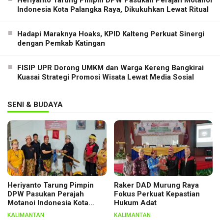
Heriyanto Tarung Pimpin DPW Pasukan Perajah Motanoi
Indonesia Kota Palangka Raya, Dikukuhkan Lewat Ritual
Hadapi Maraknya Hoaks, KPID Kalteng Perkuat Sinergi
dengan Pemkab Katingan
FISIP UPR Dorong UMKM dan Warga Kereng Bangkirai
Kuasai Strategi Promosi Wisata Lewat Media Sosial
SENI & BUDAYA
Heriyanto Tarung Pimpin
Raker DAD Murung Raya
DPW Pasukan Perajah
Fokus Perkuat Kepastian
Motanoi Indonesia Kota
Hukum Adat
Palangka Raya, Dikukuhkan
KALIMANTAN
KALIMANTAN