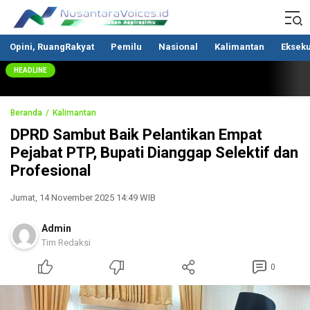
Nusantaravoices.id
Berani Suarakan Aspirasimu
Opini, RuangRakyat
Pemilu
Nasional
Kalimantan
Ekseku
HEADLINE
Beranda
Kalimantan
DPRD Sambut Baik Pelantikan Empat
Pejabat PTP, Bupati Dianggap Selektif dan
Profesional
Jumat, 14 November 2025 14:49 WIB
Admin
Tim Redaksi
0