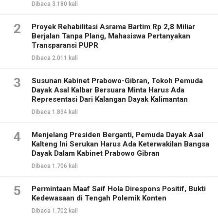
Dibaca 3.180 kali
2
Proyek Rehabilitasi Asrama Bartim Rp 2,8 Miliar
Berjalan Tanpa Plang, Mahasiswa Pertanyakan
Transparansi PUPR
Dibaca 2.011 kali
3
Susunan Kabinet Prabowo-Gibran, Tokoh Pemuda
Dayak Asal Kalbar Bersuara Minta Harus Ada
Representasi Dari Kalangan Dayak Kalimantan
Dibaca 1.834 kali
4
Menjelang Presiden Berganti, Pemuda Dayak Asal
Kalteng Ini Serukan Harus Ada Keterwakilan Bangsa
Dayak Dalam Kabinet Prabowo Gibran
Dibaca 1.706 kali
5
Permintaan Maaf Saif Hola Direspons Positif, Bukti
Kedewasaan di Tengah Polemik Konten
Dibaca 1.702 kali