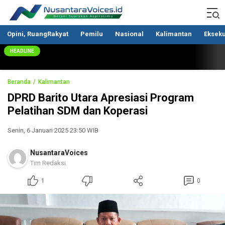
Nusantaravoices.id
Berani Suarakan Aspirasimu
Opini, RuangRakyat
Pemilu
Nasional
Kalimantan
Ekseku
HEADLINE
Beranda
Kalimantan
DPRD Barito Utara Apresiasi Program
Pelatihan SDM dan Koperasi
Senin, 6 Januari 2025 23:50 WIB
NusantaraVoices
Tim Redaksi
1
0