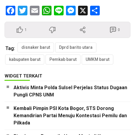
Facebook
Twitter
Email
WhatsApp
Line
Messenger
X
Share
1
0
disnaker barut
Dprd barito utara
Tag:
kabupaten barut
Pemkab barut
UMKM barut
WIDGET TERKAIT
Aktivis Minta Polda Sulsel Perjelas Status Dugaan
Pungli CPNS UNM
Kembali Pimpin PSI Kota Bogor, STS Dorong
Kemandirian Partai Menuju Kontestasi Pemilu dan
Pilkada