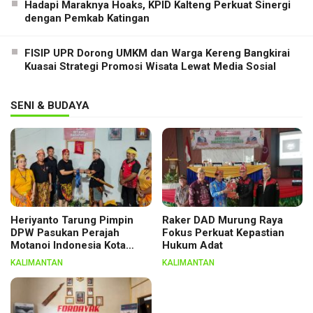
Hadapi Maraknya Hoaks, KPID Kalteng Perkuat Sinergi
dengan Pemkab Katingan
FISIP UPR Dorong UMKM dan Warga Kereng Bangkirai
Kuasai Strategi Promosi Wisata Lewat Media Sosial
SENI & BUDAYA
Heriyanto Tarung Pimpin
Raker DAD Murung Raya
DPW Pasukan Perajah
Fokus Perkuat Kepastian
Motanoi Indonesia Kota
Hukum Adat
Palangka Raya, Dikukuhkan
KALIMANTAN
KALIMANTAN
Lewat Ritual