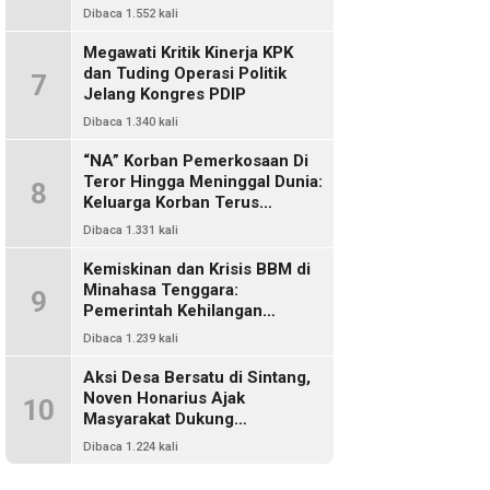
Dikriminalisasi
Dibaca 1.552 kali
Megawati Kritik Kinerja KPK
dan Tuding Operasi Politik
7
Jelang Kongres PDIP
Dibaca 1.340 kali
“NA” Korban Pemerkosaan Di
Teror Hingga Meninggal Dunia:
8
Keluarga Korban Terus
Mencari Keadilan, Dimanakah
Dibaca 1.331 kali
Polisi?
Kemiskinan dan Krisis BBM di
Minahasa Tenggara:
9
Pemerintah Kehilangan
Kendali, DPRD Absen Dalam
Dibaca 1.239 kali
Pengawasan
Aksi Desa Bersatu di Sintang,
Noven Honarius Ajak
10
Masyarakat Dukung
Pembebasan Kades Empanak
Dibaca 1.224 kali
Keladan dan Desak Cabut Izin
PT Kiara Sawit Abadi