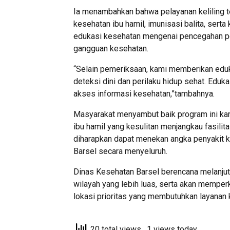
Ia menambahkan bahwa pelayanan keliling t
kesehatan ibu hamil, imunisasi balita, serta
edukasi kesehatan mengenai pencegahan pen
gangguan kesehatan.
“Selain pemeriksaan, kami memberikan eduk
deteksi dini dan perilaku hidup sehat. Eduk
akses informasi kesehatan,”tambahnya.
Masyarakat menyambut baik program ini kare
ibu hamil yang kesulitan menjangkau fasilit
diharapkan dapat menekan angka penyakit k
Barsel secara menyeluruh.
Dinas Kesehatan Barsel berencana melanjutk
wilayah yang lebih luas, serta akan mempe
lokasi prioritas yang membutuhkan layanan k
20 total views
, 1 views today