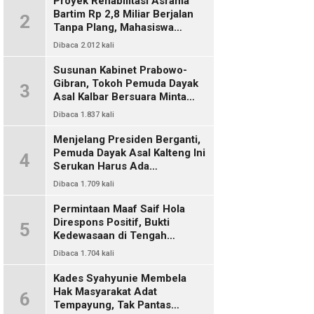
Proyek Rehabilitasi Asrama
Bartim Rp 2,8 Miliar Berjalan
2
Tanpa Plang, Mahasiswa
Pertanyakan Transparansi
Dibaca 2.012 kali
PUPR
Susunan Kabinet Prabowo-
Gibran, Tokoh Pemuda Dayak
3
Asal Kalbar Bersuara Minta
Harus Ada Representasi Dari
Dibaca 1.837 kali
Kalangan Dayak Kalimantan
Menjelang Presiden Berganti,
Pemuda Dayak Asal Kalteng Ini
4
Serukan Harus Ada
Keterwakilan Bangsa Dayak
Dibaca 1.709 kali
Dalam Kabinet Prabowo Gibran
Permintaan Maaf Saif Hola
Direspons Positif, Bukti
5
Kedewasaan di Tengah
Polemik Konten
Dibaca 1.704 kali
Kades Syahyunie Membela
Hak Masyarakat Adat
6
Tempayung, Tak Pantas