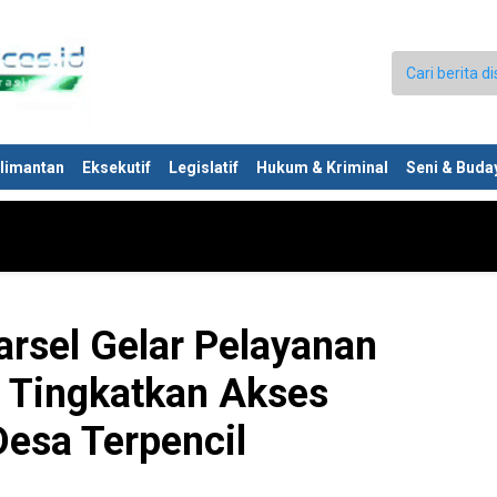
limantan
Eksekutif
Legislatif
Hukum & Kriminal
Seni & Buda
arsel Gelar Pelayanan
, Tingkatkan Akses
Desa Terpencil