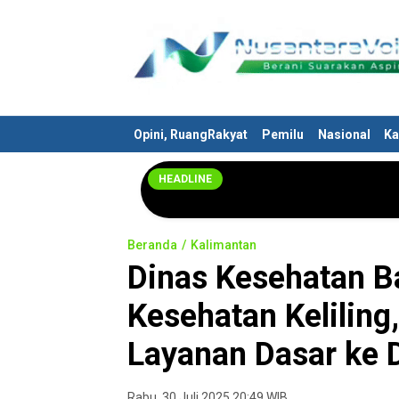
Nusantaravoices.id
Berani Suarakan Aspirasimu
Opini, RuangRakyat
Pemilu
Nasional
Ka
HEADLINE
Beranda
Kalimantan
Dinas Kesehatan B
Kesehatan Keliling
Layanan Dasar ke 
Rabu, 30 Juli 2025 20:49 WIB