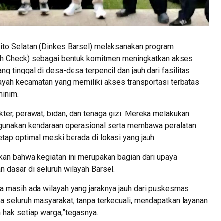
to Selatan (Dinkes Barsel) melaksanakan program
lth Check) sebagai bentuk komitmen meningkatkan akses
g tinggal di desa-desa terpencil dan jauh dari fasilitas
ayah kecamatan yang memiliki akses transportasi terbatas
minim.
okter, perawat, bidan, dan tenaga gizi. Mereka melakukan
unakan kendaraan operasional serta membawa peralatan
tap optimal meski berada di lokasi yang jauh.
an bahwa kegiatan ini merupakan bagian dari upaya
dasar di seluruh wilayah Barsel.
na masih ada wilayah yang jaraknya jauh dari puskesmas
 seluruh masyarakat, tanpa terkecuali, mendapatkan layanan
hak setiap warga,”tegasnya.