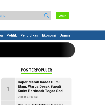
LOGIN
ya
Politik
Pendidikan
Ekonomi
Umum
POS TERPOPULER
Rapor Merah Kades Bumi
Etam, Warga Desak Bupati
1
Kutim Bertindak Tegas Soal
Penyelewengan Dana SILPA
Dibaca 3.183 kali