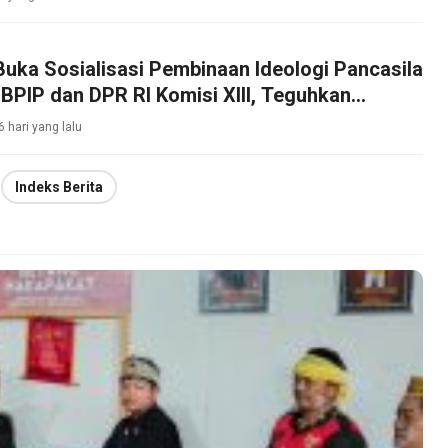
Buka Sosialisasi Pembinaan Ideologi Pancasila
BPIP dan DPR RI Komisi XIII, Teguhkan
bajikan Pancasila di Tengah Masyarakat
6 hari yang lalu
Indeks Berita