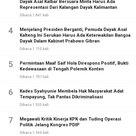
Dayak Asal Kalbar Bersuara Minta Harus Ada
Representasi Dari Kalangan Dayak Kalimantan
Dibaca 1.841 kali
4
Menjelang Presiden Berganti, Pemuda Dayak Asal
Kalteng Ini Serukan Harus Ada Keterwakilan Bangsa
Dayak Dalam Kabinet Prabowo Gibran
Dibaca 1.710 kali
5
Permintaan Maaf Saif Hola Direspons Positif, Bukti
Kedewasaan di Tengah Polemik Konten
Dibaca 1.707 kali
6
Kades Syahyunie Membela Hak Masyarakat Adat
Tempayung, Tak Pantas Dikriminalisasi
Dibaca 1.555 kali
7
Megawati Kritik Kinerja KPK dan Tuding Operasi
Politik Jelang Kongres PDIP
Dibaca 1.344 kali