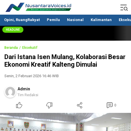
Nusantaravoices.id
Berani Suarakan Aspirasimu
Opini, RuangRakyat
Pemilu
Nasional
Kalimantan
Ekseku
HEADLINE
Beranda
Eksekutif
Dari Istana Isen Mulang, Kolaborasi Besar
Ekonomi Kreatif Kalteng Dimulai
Senin, 2 Februari 2026 16:46 WIB
Admin
Tim Redaksi
0