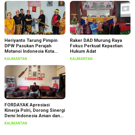
Heriyanto Tarung Pimpin
Raker DAD Murung Raya
DPW Pasukan Perajah
Fokus Perkuat Kepastian
Motanoi Indonesia Kota
Hukum Adat
Palangka Raya, Dikukuhkan
KALIMANTAN
KALIMANTAN
Lewat Ritual
FORDAYAK Apresiasi
Kinerja Polri, Dorong Sinergi
Demi Indonesia Aman dan
Berkeadilan
KALIMANTAN