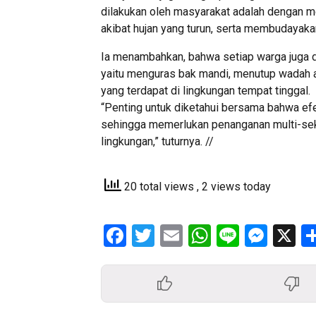
dilakukan oleh masyarakat adalah dengan me
akibat hujan yang turun, serta membudayak
Ia menambahkan, bahwa setiap warga juga
yaitu menguras bak mandi, menutup wadah 
yang terdapat di lingkungan tempat tinggal.
“Penting untuk diketahui bersama bahwa e
sehingga memerlukan penanganan multi-sek
lingkungan,” tuturnya. //
20 total views
, 2 views today
Facebook
Twitter
Email
WhatsApp
Line
Mess
X