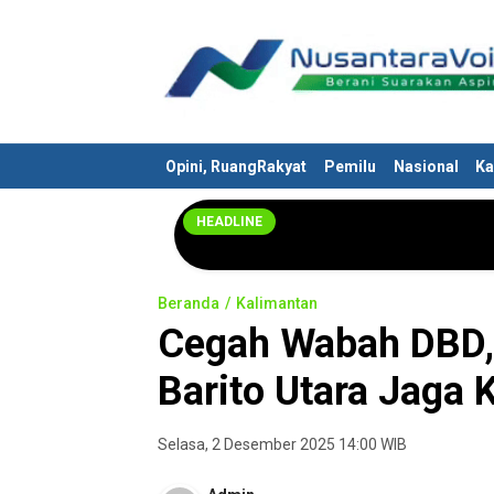
Nusantaravoices.id
Berani Suarakan Aspirasimu
Opini, RuangRakyat
Pemilu
Nasional
Ka
HEADLINE
Beranda
Kalimantan
Cegah Wabah DBD, 
Barito Utara Jaga
Selasa, 2 Desember 2025 14:00 WIB