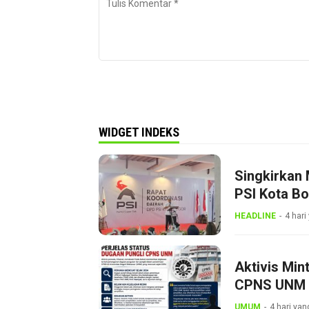
WIDGET INDEKS
Singkirkan 
PSI Kota B
Dini
HEADLINE
4 hari
Aktivis Min
CPNS UNM
UMUM
4 hari yan