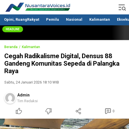
Nusantaravoices.id
Berani Suarakan Aspirasimu
Opini, RuangRakyat
Pemilu
Nasional
Kalimantan
Ekseku
HEADLINE
Beranda
Kalimantan
Cegah Radikalisme Digital, Densus 88
Gandeng Komunitas Sepeda di Palangka
Raya
Sabtu, 24 Januari 2026 18:10 WIB
Admin
Tim Redaksi
0