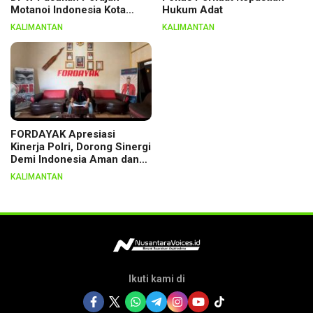
Motanoi Indonesia Kota
Hukum Adat
Palangka Raya, Dikukuhkan
KALIMANTAN
KALIMANTAN
Lewat Ritual
FORDAYAK Apresiasi
Kinerja Polri, Dorong Sinergi
Demi Indonesia Aman dan
Berkeadilan
KALIMANTAN
Ikuti kami di