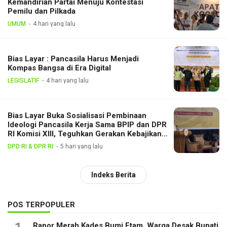
Kemandirian Partai Menuju Kontestasi
Pemilu dan Pilkada
UMUM
4 hari yang lalu
Bias Layar : Pancasila Harus Menjadi
Kompas Bangsa di Era Digital
LEGISLATIF
4 hari yang lalu
Bias Layar Buka Sosialisasi Pembinaan
Ideologi Pancasila Kerja Sama BPIP dan DPR
RI Komisi XIII, Teguhkan Gerakan Kebajikan
Pancasila di Tengah Masyarakat
DPD RI & DPR RI
5 hari yang lalu
Indeks Berita
POS TERPOPULER
Rapor Merah Kades Bumi Etam, Warga Desak Bupati