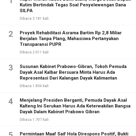
1
Kutim Bertindak Tegas Soal Penyelewengan Dana
SILPA
Dibaca 3.181 kali
2
Proyek Rehabilitasi Asrama Bartim Rp 2,8 Miliar
Berjalan Tanpa Plang, Mahasiswa Pertanyakan
Transparansi PUPR
Dibaca 2.011 kali
3
Susunan Kabinet Prabowo-Gibran, Tokoh Pemuda
Dayak Asal Kalbar Bersuara Minta Harus Ada
Representasi Dari Kalangan Dayak Kalimantan
Dibaca 1.834 kali
4
Menjelang Presiden Berganti, Pemuda Dayak Asal
Kalteng Ini Serukan Harus Ada Keterwakilan Bangsa
Dayak Dalam Kabinet Prabowo Gibran
Dibaca 1.707 kali
5
Permintaan Maaf Saif Hola Direspons Positif, Bukti