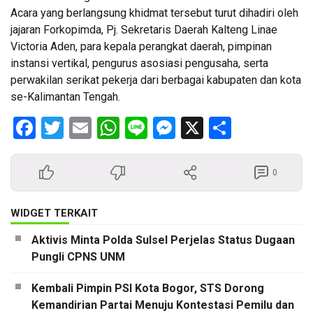
Acara yang berlangsung khidmat tersebut turut dihadiri oleh
jajaran Forkopimda, Pj. Sekretaris Daerah Kalteng Linae
Victoria Aden, para kepala perangkat daerah, pimpinan
instansi vertikal, pengurus asosiasi pengusaha, serta
perwakilan serikat pekerja dari berbagai kabupaten dan kota
se-Kalimantan Tengah.
Facebook
Twitter
Email
WhatsApp
Line
Messenger
X
Share
0
WIDGET TERKAIT
Aktivis Minta Polda Sulsel Perjelas Status Dugaan
Pungli CPNS UNM
Kembali Pimpin PSI Kota Bogor, STS Dorong
Kemandirian Partai Menuju Kontestasi Pemilu dan