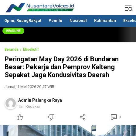
Nusantaravoices.id
Berani Suarakan Aspirasimu
Opini, RuangRakyat
Pemilu
Nasional
Kalimantan
Ekseku
HEADLINE
Beranda
Eksekutif
Peringatan May Day 2026 di Bundaran
Besar: Pekerja dan Pemprov Kalteng
Sepakat Jaga Kondusivitas Daerah
Jumat, 1 Mei 2026 20:47 WIB
Admin Palangka Raya
Tim Redaksi
0