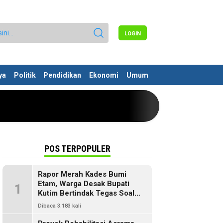
LOGIN
ya
Politik
Pendidikan
Ekonomi
Umum
POS TERPOPULER
Rapor Merah Kades Bumi
Etam, Warga Desak Bupati
1
Kutim Bertindak Tegas Soal
Penyelewengan Dana SILPA
Dibaca 3.183 kali