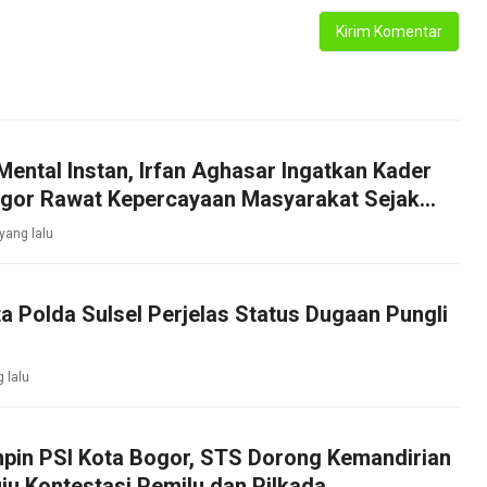
Mental Instan, Irfan Aghasar Ingatkan Kader
ogor Rawat Kepercayaan Masyarakat Sejak
 yang lalu
ta Polda Sulsel Perjelas Status Dugaan Pungli
g lalu
mpin PSI Kota Bogor, STS Dorong Kemandirian
ju Kontestasi Pemilu dan Pilkada