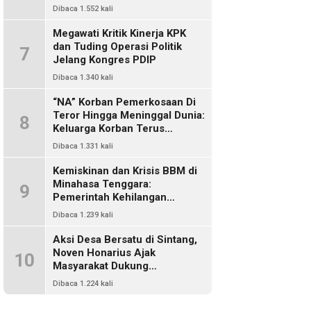
Dikriminalisasi
Dibaca 1.552 kali
Megawati Kritik Kinerja KPK
dan Tuding Operasi Politik
7
Jelang Kongres PDIP
Dibaca 1.340 kali
“NA” Korban Pemerkosaan Di
Teror Hingga Meninggal Dunia:
8
Keluarga Korban Terus
Mencari Keadilan, Dimanakah
Dibaca 1.331 kali
Polisi?
Kemiskinan dan Krisis BBM di
Minahasa Tenggara:
9
Pemerintah Kehilangan
Kendali, DPRD Absen Dalam
Dibaca 1.239 kali
Pengawasan
Aksi Desa Bersatu di Sintang,
Noven Honarius Ajak
10
Masyarakat Dukung
Pembebasan Kades Empanak
Dibaca 1.224 kali
Keladan dan Desak Cabut Izin
PT Kiara Sawit Abadi