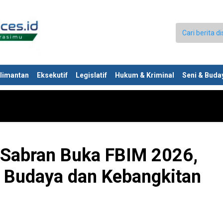
limantan
Eksekutif
Legislatif
Hukum & Kriminal
Seni & Buda
 Sabran Buka FBIM 2026,
n Budaya dan Kebangkitan