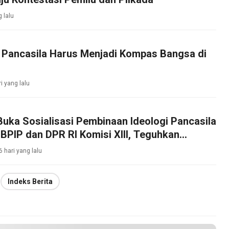
g lalu
: Pancasila Harus Menjadi Kompas Bangsa di
ri yang lalu
Buka Sosialisasi Pembinaan Ideologi Pancasila
BPIP dan DPR RI Komisi XIII, Teguhkan
bajikan Pancasila di Tengah Masyarakat
6 hari yang lalu
Indeks Berita