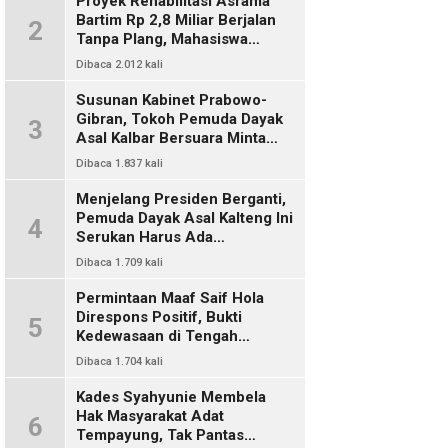
Proyek Rehabilitasi Asrama
Bartim Rp 2,8 Miliar Berjalan
2
Tanpa Plang, Mahasiswa
Pertanyakan Transparansi
Dibaca 2.012 kali
PUPR
Susunan Kabinet Prabowo-
Gibran, Tokoh Pemuda Dayak
3
Asal Kalbar Bersuara Minta
Harus Ada Representasi Dari
Dibaca 1.837 kali
Kalangan Dayak Kalimantan
Menjelang Presiden Berganti,
Pemuda Dayak Asal Kalteng Ini
4
Serukan Harus Ada
Keterwakilan Bangsa Dayak
Dibaca 1.709 kali
Dalam Kabinet Prabowo Gibran
Permintaan Maaf Saif Hola
Direspons Positif, Bukti
5
Kedewasaan di Tengah
Polemik Konten
Dibaca 1.704 kali
Kades Syahyunie Membela
Hak Masyarakat Adat
6
Tempayung, Tak Pantas