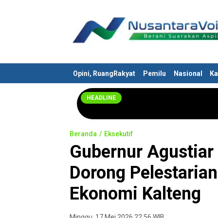
Nusantaravoices.id
Berani Suarakan Aspirasimu
Opini, RuangRakyat
Pemilu
Nasional
Ka
HEADLINE
Beranda
Eksekutif
Gubernur Agustiar
Dorong Pelestaria
Ekonomi Kalteng
Minggu, 17 Mei 2026 22:56 WIB