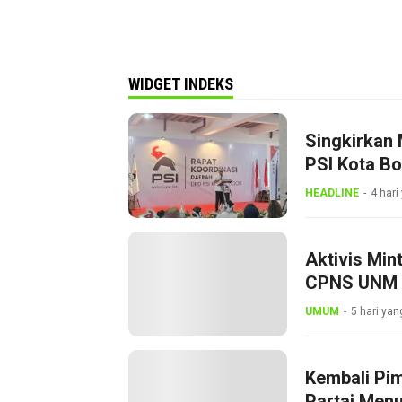
WIDGET INDEKS
Singkirkan 
PSI Kota B
Dini
HEADLINE
4 hari
Aktivis Min
CPNS UNM
UMUM
5 hari yan
Kembali Pi
Partai Menu