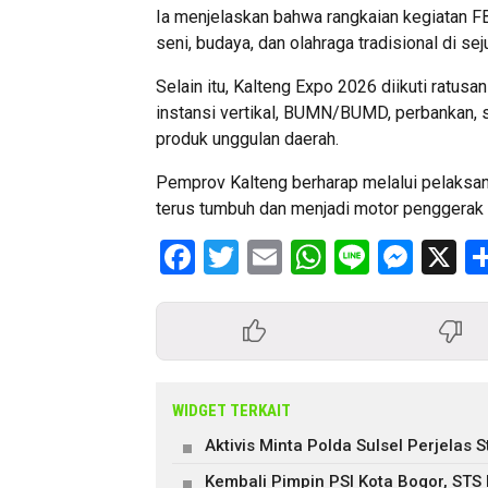
Ia menjelaskan bahwa rangkaian kegiatan F
seni, budaya, dan olahraga tradisional di sej
Selain itu, Kalteng Expo 2026 diikuti ratus
instansi vertikal, BUMN/BUMD, perbankan,
produk unggulan daerah.
Pemprov Kalteng berharap melalui pelaksan
terus tumbuh dan menjadi motor penggerak 
Facebook
Twitter
Email
WhatsApp
Line
Mess
X
WIDGET TERKAIT
Aktivis Minta Polda Sulsel Perjela
Kembali Pimpin PSI Kota Bogor, STS