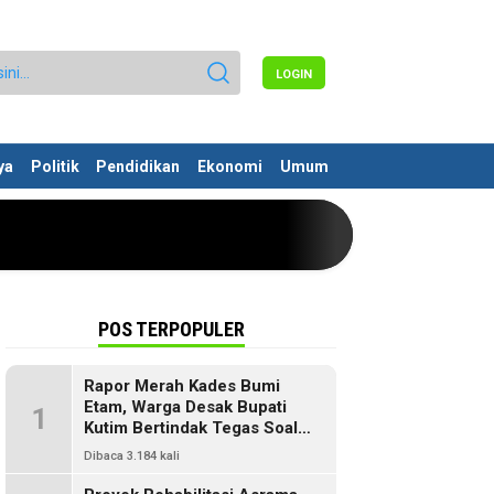
LOGIN
ya
Politik
Pendidikan
Ekonomi
Umum
POS TERPOPULER
Rapor Merah Kades Bumi
Etam, Warga Desak Bupati
1
Kutim Bertindak Tegas Soal
Penyelewengan Dana SILPA
Dibaca 3.184 kali