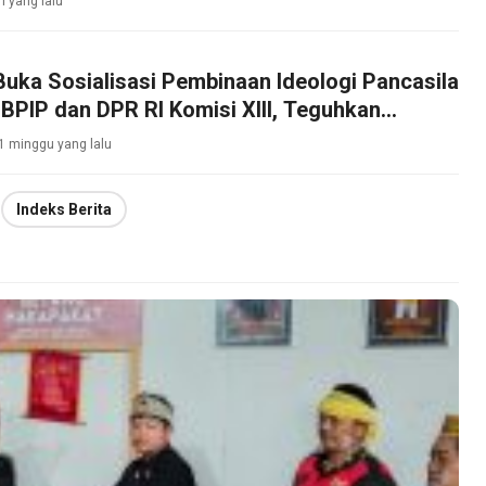
ri yang lalu
Buka Sosialisasi Pembinaan Ideologi Pancasila
BPIP dan DPR RI Komisi XIII, Teguhkan
bajikan Pancasila di Tengah Masyarakat
1 minggu yang lalu
Indeks Berita