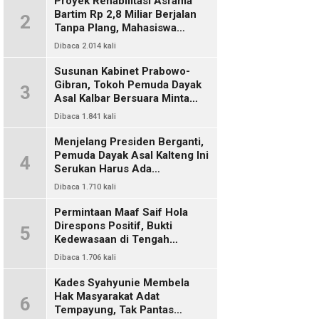
Proyek Rehabilitasi Asrama
Bartim Rp 2,8 Miliar Berjalan
2
Tanpa Plang, Mahasiswa
Pertanyakan Transparansi
Dibaca 2.014 kali
PUPR
Susunan Kabinet Prabowo-
Gibran, Tokoh Pemuda Dayak
3
Asal Kalbar Bersuara Minta
Harus Ada Representasi Dari
Dibaca 1.841 kali
Kalangan Dayak Kalimantan
Menjelang Presiden Berganti,
Pemuda Dayak Asal Kalteng Ini
4
Serukan Harus Ada
Keterwakilan Bangsa Dayak
Dibaca 1.710 kali
Dalam Kabinet Prabowo Gibran
Permintaan Maaf Saif Hola
Direspons Positif, Bukti
5
Kedewasaan di Tengah
Polemik Konten
Dibaca 1.706 kali
Kades Syahyunie Membela
Hak Masyarakat Adat
6
Tempayung, Tak Pantas