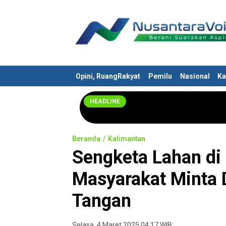
Nusantaravoices.id
Berani Suarakan Aspirasimu
Opini, RuangRakyat
Pemilu
Nasional
Ka
HEADLINE
Beranda
Kalimantan
Sengketa Lahan di
Masyarakat Minta 
Tangan
Selasa, 4 Maret 2025 04:17 WIB