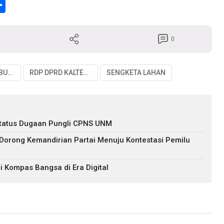
enger
Share
0
MASYARAKAT BUHUT
RDP DPRD KALTENG
SENGKETA LAHAN
s Status Dugaan Pungli CPNS UNM
 Dorong Kemandirian Partai Menuju Kontestasi Pemilu
i Kompas Bangsa di Era Digital