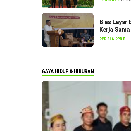
LEGISLATIF
6 ha
Bias Layar 
Kerja Sama 
Gerakan Ke
DPD RI & DPR RI
GAYA HIDUP & HIBURAN