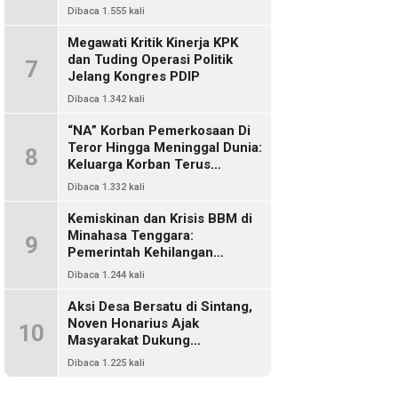
Dikriminalisasi
Dibaca 1.555 kali
Megawati Kritik Kinerja KPK
dan Tuding Operasi Politik
7
Jelang Kongres PDIP
Dibaca 1.342 kali
“NA” Korban Pemerkosaan Di
Teror Hingga Meninggal Dunia:
8
Keluarga Korban Terus
Mencari Keadilan, Dimanakah
Dibaca 1.332 kali
Polisi?
Kemiskinan dan Krisis BBM di
Minahasa Tenggara:
9
Pemerintah Kehilangan
Kendali, DPRD Absen Dalam
Dibaca 1.244 kali
Pengawasan
Aksi Desa Bersatu di Sintang,
Noven Honarius Ajak
10
Masyarakat Dukung
Pembebasan Kades Empanak
Dibaca 1.225 kali
Keladan dan Desak Cabut Izin
PT Kiara Sawit Abadi