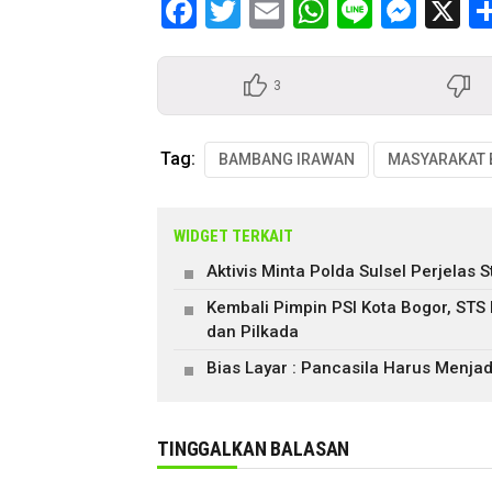
Facebook
Twitter
Email
WhatsApp
Line
Mess
X
3
Tag:
BAMBANG IRAWAN
WIDGET TERKAIT
Aktivis Minta Polda Sulsel Perjela
Kembali Pimpin PSI Kota Bogor, STS
dan Pilkada
Bias Layar : Pancasila Harus Menjad
TINGGALKAN BALASAN