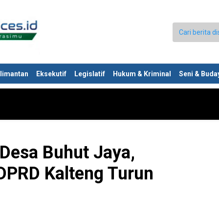
limantan
Eksekutif
Legislatif
Hukum & Kriminal
Seni & Buda
 Desa Buhut Jaya,
DPRD Kalteng Turun