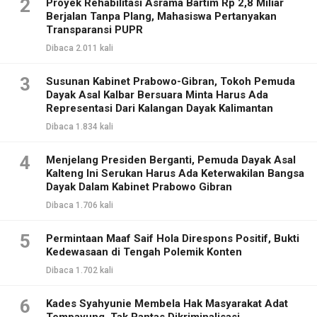
2
Proyek Rehabilitasi Asrama Bartim Rp 2,8 Miliar
Berjalan Tanpa Plang, Mahasiswa Pertanyakan
Transparansi PUPR
Dibaca 2.011 kali
3
Susunan Kabinet Prabowo-Gibran, Tokoh Pemuda
Dayak Asal Kalbar Bersuara Minta Harus Ada
Representasi Dari Kalangan Dayak Kalimantan
Dibaca 1.834 kali
4
Menjelang Presiden Berganti, Pemuda Dayak Asal
Kalteng Ini Serukan Harus Ada Keterwakilan Bangsa
Dayak Dalam Kabinet Prabowo Gibran
Dibaca 1.706 kali
5
Permintaan Maaf Saif Hola Direspons Positif, Bukti
Kedewasaan di Tengah Polemik Konten
Dibaca 1.702 kali
6
Kades Syahyunie Membela Hak Masyarakat Adat
Tempayung, Tak Pantas Dikriminalisasi