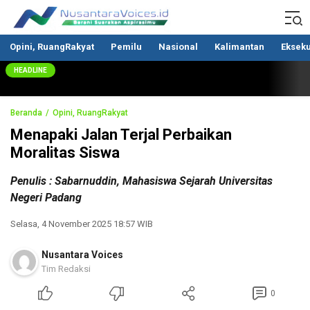
Nusantaravoices.id
Berani Suarakan Aspirasimu
Opini, RuangRakyat
Pemilu
Nasional
Kalimantan
Ekseku
HEADLINE
Beranda
Opini, RuangRakyat
Menapaki Jalan Terjal Perbaikan
Moralitas Siswa
Penulis : Sabarnuddin, Mahasiswa Sejarah Universitas
Negeri Padang
Selasa, 4 November 2025 18:57 WIB
Nusantara Voices
Tim Redaksi
0