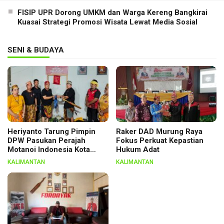
FISIP UPR Dorong UMKM dan Warga Kereng Bangkirai
Kuasai Strategi Promosi Wisata Lewat Media Sosial
SENI & BUDAYA
Heriyanto Tarung Pimpin
Raker DAD Murung Raya
DPW Pasukan Perajah
Fokus Perkuat Kepastian
Motanoi Indonesia Kota
Hukum Adat
Palangka Raya, Dikukuhkan
KALIMANTAN
KALIMANTAN
Lewat Ritual