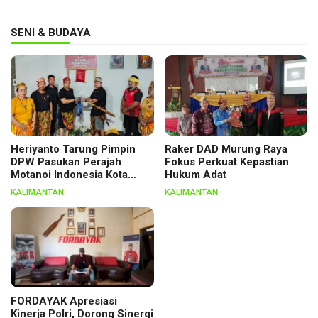
SENI & BUDAYA
Heriyanto Tarung Pimpin
Raker DAD Murung Raya
DPW Pasukan Perajah
Fokus Perkuat Kepastian
Motanoi Indonesia Kota
Hukum Adat
Palangka Raya, Dikukuhkan
KALIMANTAN
KALIMANTAN
Lewat Ritual
FORDAYAK Apresiasi
Kinerja Polri, Dorong Sinergi