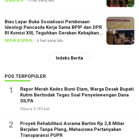
LEGISLATIF
5 hari yang lalu
Bias Layar Buka Sosialisasi Pembinaan
Ideologi Pancasila Kerja Sama BPIP dan DPR
RI Komisi XIII, Teguhkan Gerakan Kebajikan
Pancasila di Tengah Masyarakat
DPD RI & DPR RI
6 hari yang lalu
Indeks Berita
POS TERPOPULER
1
Rapor Merah Kades Bumi Etam, Warga Desak Bupati
Kutim Bertindak Tegas Soal Penyelewengan Dana
SILPA
Dibaca 3.183 kali
2
Proyek Rehabilitasi Asrama Bartim Rp 2,8 Miliar
Berjalan Tanpa Plang, Mahasiswa Pertanyakan
Transparansi PUPR