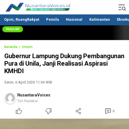
Nusantaravoices.id
Berani Suarakan Aspirasimu
Opini, RuangRakyat
Pemilu
Nasional
Kalimantan
Ekseku
HEADLINE
Beranda
Umum
Gubernur Lampung Dukung Pembangunan
Pura di Unila, Janji Realisasi Aspirasi
KMHDI
Senin, 6 April 2026 11:36 WIB
NusantaraVoices
Tim Redaksi
0