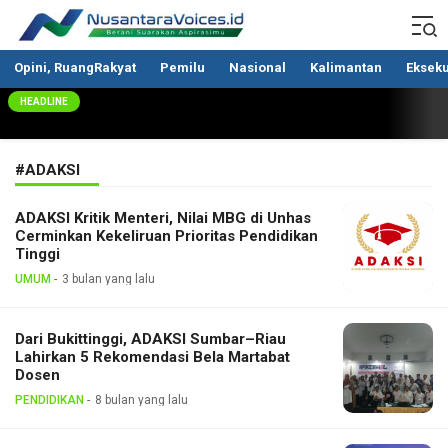
Nusantaravoices.id
Berani Suarakan Aspirasimu
Opini, RuangRakyat
Pemilu
Nasional
Kalimantan
Ekseku
HEADLINE
#ADAKSI
ADAKSI Kritik Menteri, Nilai MBG di Unhas
Cerminkan Kekeliruan Prioritas Pendidikan
Tinggi
UMUM
3 bulan yang lalu
Dari Bukittinggi, ADAKSI Sumbar–Riau
Lahirkan 5 Rekomendasi Bela Martabat
Dosen
PENDIDIKAN
8 bulan yang lalu