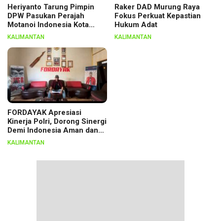
Heriyanto Tarung Pimpin
Raker DAD Murung Raya
DPW Pasukan Perajah
Fokus Perkuat Kepastian
Motanoi Indonesia Kota
Hukum Adat
Palangka Raya, Dikukuhkan
KALIMANTAN
KALIMANTAN
Lewat Ritual
FORDAYAK Apresiasi
Kinerja Polri, Dorong Sinergi
Demi Indonesia Aman dan
Berkeadilan
KALIMANTAN