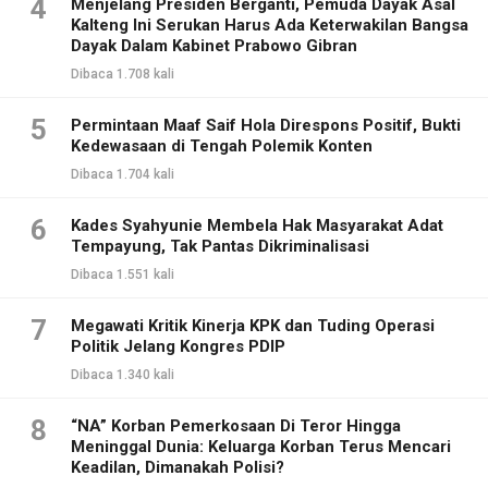
4
Menjelang Presiden Berganti, Pemuda Dayak Asal
Kalteng Ini Serukan Harus Ada Keterwakilan Bangsa
Dayak Dalam Kabinet Prabowo Gibran
Dibaca 1.708 kali
5
Permintaan Maaf Saif Hola Direspons Positif, Bukti
Kedewasaan di Tengah Polemik Konten
Dibaca 1.704 kali
6
Kades Syahyunie Membela Hak Masyarakat Adat
Tempayung, Tak Pantas Dikriminalisasi
Dibaca 1.551 kali
7
Megawati Kritik Kinerja KPK dan Tuding Operasi
Politik Jelang Kongres PDIP
Dibaca 1.340 kali
8
“NA” Korban Pemerkosaan Di Teror Hingga
Meninggal Dunia: Keluarga Korban Terus Mencari
Keadilan, Dimanakah Polisi?