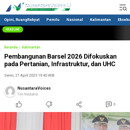
Nusantaravoices.id
Berani Suarakan Aspirasimu
Opini, RuangRakyat
Pemilu
Nasional
Kalimantan
Ekseku
HEADLINE
Beranda
Kalimantan
Pembangunan Barsel 2026 Difokuskan
pada Pertanian, Infrastruktur, dan UHC
Senin, 21 April 2025 19:40 WIB
NusantaraVoices
Tim Redaksi
0