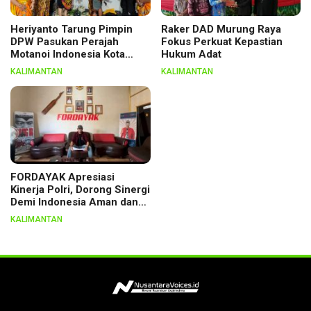
Heriyanto Tarung Pimpin
Raker DAD Murung Raya
DPW Pasukan Perajah
Fokus Perkuat Kepastian
Motanoi Indonesia Kota
Hukum Adat
Palangka Raya, Dikukuhkan
KALIMANTAN
KALIMANTAN
Lewat Ritual
FORDAYAK Apresiasi
Kinerja Polri, Dorong Sinergi
Demi Indonesia Aman dan
Berkeadilan
KALIMANTAN