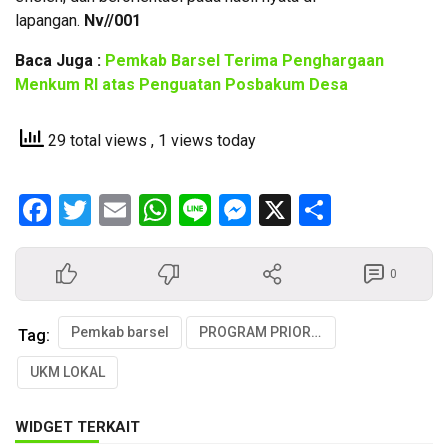
lapangan.
Nv//001
Baca Juga :
Pemkab Barsel Terima Penghargaan
Menkum RI atas Penguatan Posbakum Desa
29 total views
, 1 views today
Facebook
Twitter
Email
WhatsApp
Line
Messenger
X
Share
0
Pemkab barsel
PROGRAM PRIORITAS
Tag:
UKM LOKAL
WIDGET TERKAIT