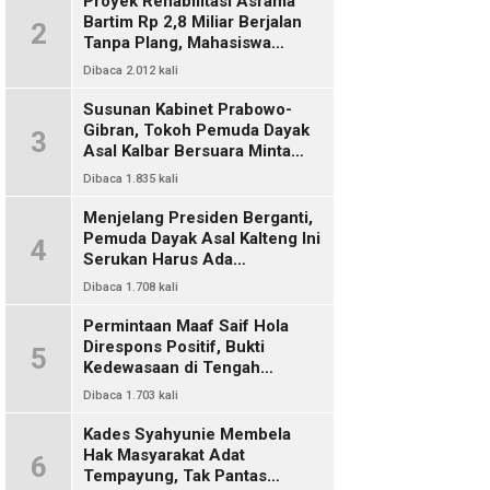
Proyek Rehabilitasi Asrama
Bartim Rp 2,8 Miliar Berjalan
2
Tanpa Plang, Mahasiswa
Pertanyakan Transparansi
Dibaca 2.012 kali
PUPR
Susunan Kabinet Prabowo-
Gibran, Tokoh Pemuda Dayak
3
Asal Kalbar Bersuara Minta
Harus Ada Representasi Dari
Dibaca 1.835 kali
Kalangan Dayak Kalimantan
Menjelang Presiden Berganti,
Pemuda Dayak Asal Kalteng Ini
4
Serukan Harus Ada
Keterwakilan Bangsa Dayak
Dibaca 1.708 kali
Dalam Kabinet Prabowo Gibran
Permintaan Maaf Saif Hola
Direspons Positif, Bukti
5
Kedewasaan di Tengah
Polemik Konten
Dibaca 1.703 kali
Kades Syahyunie Membela
Hak Masyarakat Adat
6
Tempayung, Tak Pantas