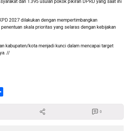
masyarakat dan 1.395 usulan pokok pikiran DPRD yang saat ini
KPD 2027 dilakukan dengan mempertimbangkan
 penentuan skala prioritas yang selaras dengan kebijakan
 dan kabupaten/kota menjadi kunci dalam mencapai target
a. //
enger
Share
0