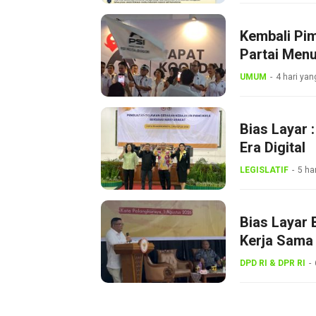
Kembali Pi
Partai Menu
UMUM
4 hari yan
Bias Layar 
Era Digital
LEGISLATIF
5 ha
Bias Layar 
Kerja Sama 
Gerakan Ke
DPD RI & DPR RI