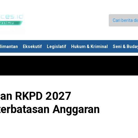
limantan
Eksekutif
Legislatif
Hukum & Kriminal
Seni & Buda
nan RKPD 2027
terbatasan Anggaran