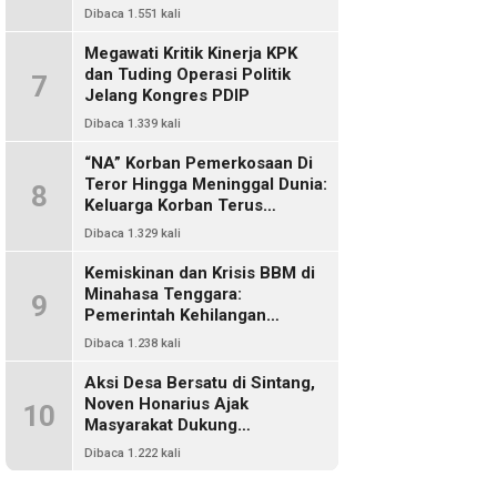
Dikriminalisasi
Dibaca 1.551 kali
Megawati Kritik Kinerja KPK
dan Tuding Operasi Politik
7
Jelang Kongres PDIP
Dibaca 1.339 kali
“NA” Korban Pemerkosaan Di
Teror Hingga Meninggal Dunia:
8
Keluarga Korban Terus
Mencari Keadilan, Dimanakah
Dibaca 1.329 kali
Polisi?
Kemiskinan dan Krisis BBM di
Minahasa Tenggara:
9
Pemerintah Kehilangan
Kendali, DPRD Absen Dalam
Dibaca 1.238 kali
Pengawasan
Aksi Desa Bersatu di Sintang,
Noven Honarius Ajak
10
Masyarakat Dukung
Pembebasan Kades Empanak
Dibaca 1.222 kali
Keladan dan Desak Cabut Izin
PT Kiara Sawit Abadi