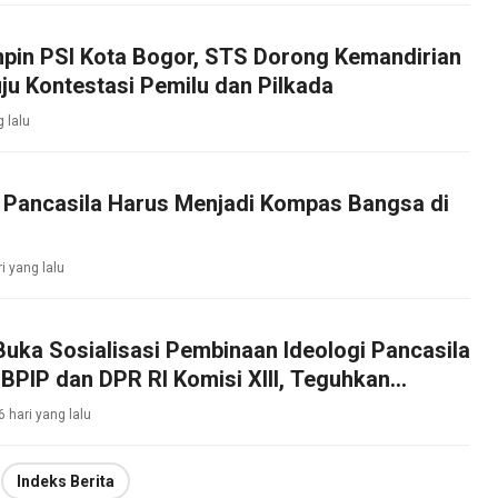
mpin PSI Kota Bogor, STS Dorong Kemandirian
ju Kontestasi Pemilu dan Pilkada
g lalu
: Pancasila Harus Menjadi Kompas Bangsa di
ri yang lalu
Buka Sosialisasi Pembinaan Ideologi Pancasila
BPIP dan DPR RI Komisi XIII, Teguhkan
bajikan Pancasila di Tengah Masyarakat
6 hari yang lalu
Indeks Berita