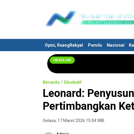
Nusantaravoices.id
Berani Suarakan Aspirasimu
Opini, RuangRakyat
Pemilu
Nasional
Ka
HEADLINE
Beranda
Eksekutif
Leonard: Penyusu
Pertimbangkan Ke
Selasa, 17 Maret 2026 15:04 WIB