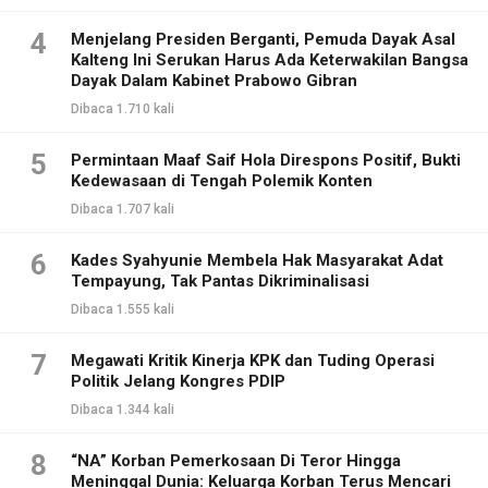
4
Menjelang Presiden Berganti, Pemuda Dayak Asal
Kalteng Ini Serukan Harus Ada Keterwakilan Bangsa
Dayak Dalam Kabinet Prabowo Gibran
Dibaca 1.710 kali
5
Permintaan Maaf Saif Hola Direspons Positif, Bukti
Kedewasaan di Tengah Polemik Konten
Dibaca 1.707 kali
6
Kades Syahyunie Membela Hak Masyarakat Adat
Tempayung, Tak Pantas Dikriminalisasi
Dibaca 1.555 kali
7
Megawati Kritik Kinerja KPK dan Tuding Operasi
Politik Jelang Kongres PDIP
Dibaca 1.344 kali
8
“NA” Korban Pemerkosaan Di Teror Hingga
Meninggal Dunia: Keluarga Korban Terus Mencari