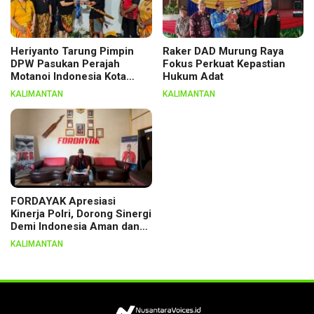
Heriyanto Tarung Pimpin
Raker DAD Murung Raya
DPW Pasukan Perajah
Fokus Perkuat Kepastian
Motanoi Indonesia Kota
Hukum Adat
Palangka Raya, Dikukuhkan
KALIMANTAN
KALIMANTAN
Lewat Ritual
FORDAYAK Apresiasi
Kinerja Polri, Dorong Sinergi
Demi Indonesia Aman dan
Berkeadilan
KALIMANTAN