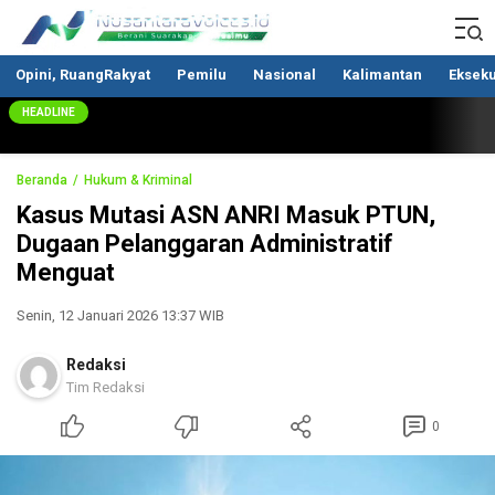
Nusantaravoices.id
Berani Suarakan Aspirasimu
Opini, RuangRakyat
Pemilu
Nasional
Kalimantan
Ekseku
HEADLINE
Beranda
Hukum & Kriminal
Kasus Mutasi ASN ANRI Masuk PTUN,
Dugaan Pelanggaran Administratif
Menguat
Senin, 12 Januari 2026 13:37 WIB
Redaksi
Tim Redaksi
0