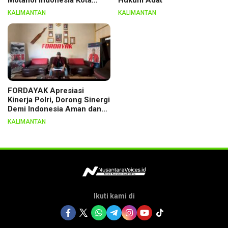
Palangka Raya, Dikukuhkan
KALIMANTAN
KALIMANTAN
Lewat Ritual
FORDAYAK Apresiasi
Kinerja Polri, Dorong Sinergi
Demi Indonesia Aman dan
Berkeadilan
KALIMANTAN
Ikuti kami di