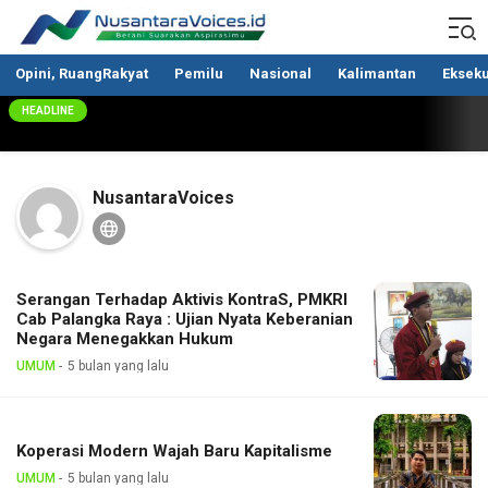
Nusantaravoices.id
Berani Suarakan Aspirasimu
Opini, RuangRakyat
Pemilu
Nasional
Kalimantan
Ekseku
HEADLINE
NusantaraVoices
Serangan Terhadap Aktivis KontraS, PMKRI
Cab Palangka Raya : Ujian Nyata Keberanian
Negara Menegakkan Hukum
UMUM
5 bulan yang lalu
Koperasi Modern Wajah Baru Kapitalisme
UMUM
5 bulan yang lalu