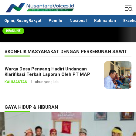
Nusantaravoices.id
Berani Suarakan Aspirasimu
Opini, RuangRakyat
Pemilu
Nasional
Kalimantan
Ekseku
HEADLINE
#KONFLIK MASYARAKAT DENGAN PERKEBUNAN SAWIT
Warga Desa Penyang Hadiri Undangan
Klarifikasi Terkait Laporan Oleh PT MAP
KALIMANTAN
1 tahun yang lalu
GAYA HIDUP & HIBURAN