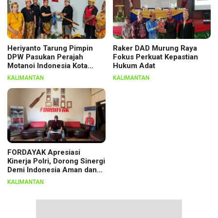
Heriyanto Tarung Pimpin
Raker DAD Murung Raya
DPW Pasukan Perajah
Fokus Perkuat Kepastian
Motanoi Indonesia Kota
Hukum Adat
Palangka Raya, Dikukuhkan
KALIMANTAN
KALIMANTAN
Lewat Ritual
FORDAYAK Apresiasi
Kinerja Polri, Dorong Sinergi
Demi Indonesia Aman dan
Berkeadilan
KALIMANTAN