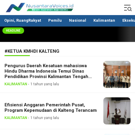
Nusantaravoices.id
Berani Suarakan Aspirasimu
Opini, RuangRakyat
Pemilu
Nasional
Kalimantan
Ekseku
HEADLINE
#KETUA KMHDI KALTENG
Pengurus Daerah Kesatuan mahasiswa
Hindu Dharma Indonesia Temui Dinas
Pendidikan Provinsi Kalimantan Tengah
Bahas Pendidikan Gratis
KALIMANTAN
1 tahun yang lalu
Efisiensi Anggaran Pemerintah Pusat,
Program Kepemudaan di Kalteng Terancam
KALIMANTAN
1 tahun yang lalu