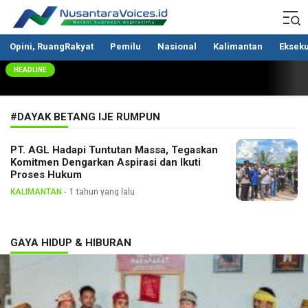
Nusantaravoices.id
Berani Suarakan Aspirasimu
Opini, RuangRakyat
Pemilu
Nasional
Kalimantan
Ekseku
HEADLINE
#DAYAK BETANG IJE RUMPUN
PT. AGL Hadapi Tuntutan Massa, Tegaskan
Komitmen Dengarkan Aspirasi dan Ikuti
Proses Hukum
KALIMANTAN
1 tahun yang lalu
GAYA HIDUP & HIBURAN