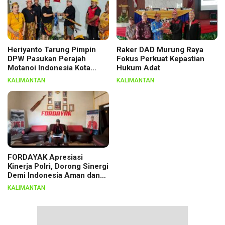
Heriyanto Tarung Pimpin
Raker DAD Murung Raya
DPW Pasukan Perajah
Fokus Perkuat Kepastian
Motanoi Indonesia Kota
Hukum Adat
Palangka Raya, Dikukuhkan
KALIMANTAN
KALIMANTAN
Lewat Ritual
FORDAYAK Apresiasi
Kinerja Polri, Dorong Sinergi
Demi Indonesia Aman dan
Berkeadilan
KALIMANTAN